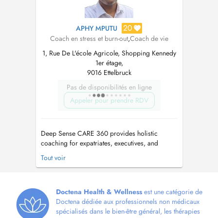
20
APHY MPUTU
Coach en stress et burn-out
,
Coach de vie
1, Rue De L'école Agricole, Shopping Kennedy
1er étage,
9016 Ettelbruck
Pas de disponibilités en ligne
Appeler pour prendre RDV
Deep Sense CARE 360 provides holistic
coaching for expatriates, executives, and
families in person in Luxembourg or remotely
Tout voir
worldwide. More than classic coaching, it
addresses stress, burnout, and cultural
adaptation. Drawing on 25+ years of volunteer
and community accompaniment alongside a
Doctena Health & Wellness
est une catégorie de
long ...
Doctena dédiée aux professionnels non médicaux
spécialisés dans le bien-être général, les thérapies