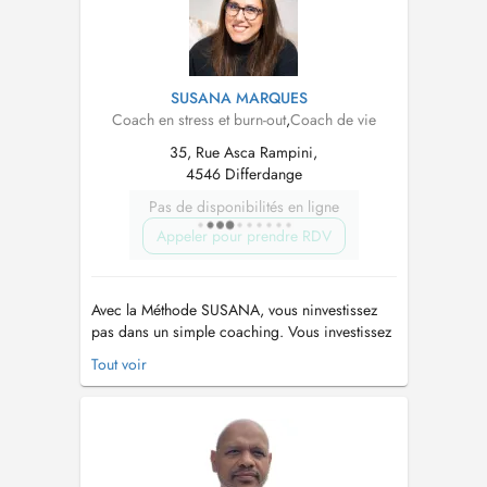
atteig...
SUSANA MARQUES
Coach en stress et burn-out
,
Coach de vie
35, Rue Asca Rampini,
4546 Differdange
Pas de disponibilités en ligne
Appeler pour prendre RDV
Avec la Méthode SUSANA, vous ninvestissez
pas dans un simple coaching. Vous investissez
en vous, pour retrouver votre juste place et
Tout voir
redevenir pleinement vous-même. Jaide les
personnes qui se sont oubliées à force de
porter pour les autres à retrouver leur juste
place, leur confiance, leur équili...