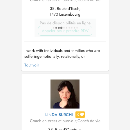
38, Route d'Esch,
1470 Luxembourg
Pas de disponibilités en ligne
Appeler pour prendre RDV
I work with individuals and families who are
sufferingemotionally, relationally, or
inwardlyand who sense that life could feel
Tout voir
different, lighter, and more meaningful than it
currently does. My work is rooted in deep self-
awareness, emotional healing, and self-
integration. I support people in und...
3
LINDA BURCHI
Coach en stress et burn-out
,
Coach de vie
38, Rue d'Oradour,