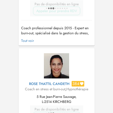
Pas de disponibilités en ligne
Appeler pour prendre RDV
Coach professionnel depuis 2015 - Expert en
burn-out, spécialisé dans la gestion du stress,
Préparateur mental (notamment pour les
Tout voir
sportifs de haut niveau), Conférencier et coach
en entreprise. J'accompagne les personnes en
situation de stress intense, de burn-out, de
fatigue chronique ou de pert...
384
ROSE THATTIL CANDETH
Coach en stress et burn-out
,
Hypnothérapie
5 Rue Jean-Pierre Sauvage,
L-2514 KIRCHBERG
Pas de disponibilités en ligne