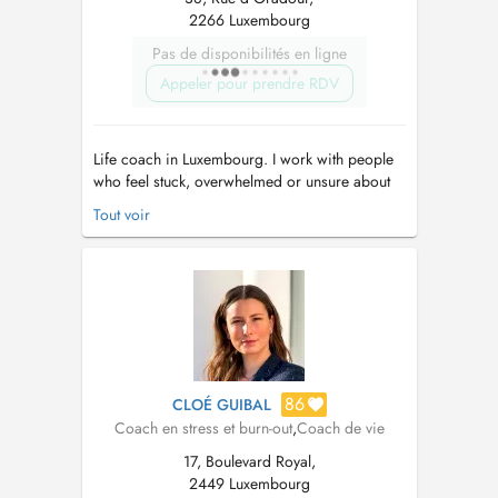
2266 Luxembourg
Pas de disponibilités en ligne
Appeler pour prendre RDV
Life coach in Luxembourg. I work with people
who feel stuck, overwhelmed or unsure about
their next step. Living in Luxembourg can be
Tout voir
demanding: high expectations, important
decisions, little time to slow down. Its easy to
feel disconnected or overthink what to do next.
I offer a space that...
86
CLOÉ GUIBAL
Coach en stress et burn-out
,
Coach de vie
17, Boulevard Royal,
2449 Luxembourg