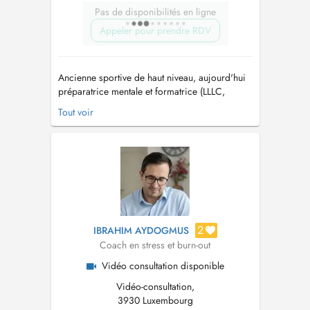
Pas de disponibilités en ligne
Appeler pour prendre RDV
Ancienne sportive de haut niveau, aujourd'hui
préparatrice mentale et formatrice (LLLC,
Université Populaire de Luxembourg,
Tout voir
Ministères des Sports, autres), diplômée d'un
Master en préparation psychologique et
coaching, j'accompagne toute personne
souhaitant se sentir bien au quotidien tout en
atteig...
2
IBRAHIM AYDOGMUS
Coach en stress et burn-out
Vidéo consultation disponible
Vidéo-consultation,
3930 Luxembourg