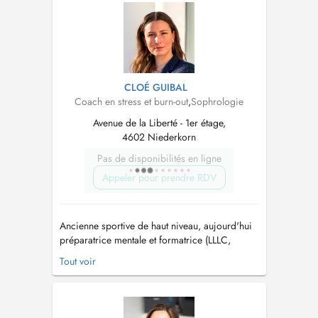
Famille, de l`Intégration et à la Grande Région.
Cependant, ma vie a pris ...
CLOÉ GUIBAL
Coach en stress et burn-out
,
Sophrologie
Avenue de la Liberté - 1er étage,
4602 Niederkorn
Pas de disponibilités en ligne
Appeler pour prendre RDV
Ancienne sportive de haut niveau, aujourd'hui
préparatrice mentale et formatrice (LLLC,
Université Populaire de Luxembourg,
Tout voir
Ministères des Sports, autres), diplômée d'un
Master en préparation psychologique et
coaching, j'accompagne toute personne
souhaitant se sentir bien au quotidien tout en