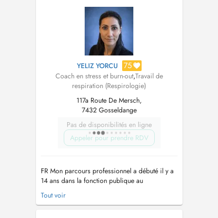
parenthood, midlife change, menopause, or
career shifts. I work with clie...
75
YELIZ YORCU
Coach en stress et burn-out
,
Travail de
respiration (Respirologie)
117a Route De Mersch,
7432 Gosseldange
Pas de disponibilités en ligne
Appeler pour prendre RDV
FR Mon parcours professionnel a débuté il y a
14 ans dans la fonction publique au
Luxembourg. J'ai travaillé plusieurs années en
Tout voir
tant que Chargée administrative et 3 années en
tant que Chargée de projets au Ministère de la