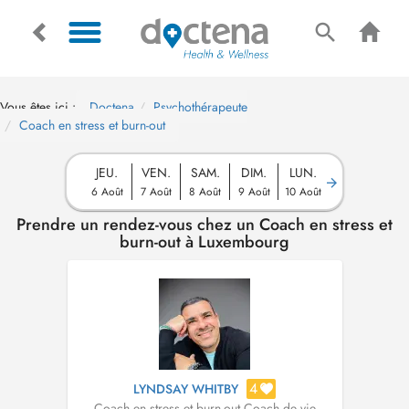
Vous êtes ici :
Doctena
Psychothérapeute
Coach en stress et burn-out
JEU.
VEN.
SAM.
DIM.
LUN.
6 Août
7 Août
8 Août
9 Août
10 Août
Prendre un rendez-vous chez un Coach en stress et
burn-out à Luxembourg
4
LYNDSAY WHITBY
Coach en stress et burn-out
,
Coach de vie