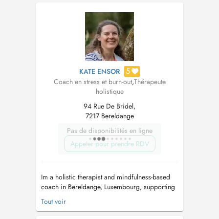
détresse psychologique, dépression et burn-
out, en quête de sens, de mieux-être ou de
transformation. Je suis: * Hypnothérapeute
reconn...
5
KATE ENSOR
Coach en stress et burn-out
,
Thérapeute
holistique
94 Rue De Bridel,
7217 Bereldange
Pas de disponibilités en ligne
Appeler pour prendre RDV
Im a holistic therapist and mindfulness-based
coach in Bereldange, Luxembourg, supporting
adults and young people (12+) experiencing
Tout voir
stress, anxiety, or emotional overwhelm, or
navigating life transitions such as exam anxiety,