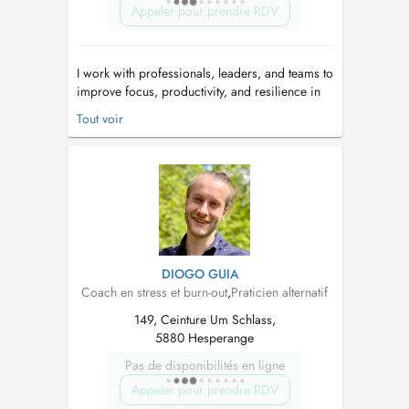
Appeler pour prendre RDV
I work with professionals, leaders, and teams to
improve focus, productivity, and resilience in
demanding work and life environments. My
Tout voir
approach combines practical corporate
experience with structured behavioral
techniques, including hypnotherapy, to help
individuals and organizations address bu...
DIOGO GUIA
Coach en stress et burn-out
,
Praticien alternatif
149, Ceinture Um Schlass,
5880 Hesperange
Pas de disponibilités en ligne
Appeler pour prendre RDV