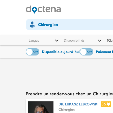
Chirurgien
Langue
Disponibilités
10k
Disponible aujourd’hui
Paiement 
ON
OFF
ON
OFF
Prendre un rendez-vous chez un Chirurgien
86
DR. LUKASZ LEBKOWSKI
Chirurgien