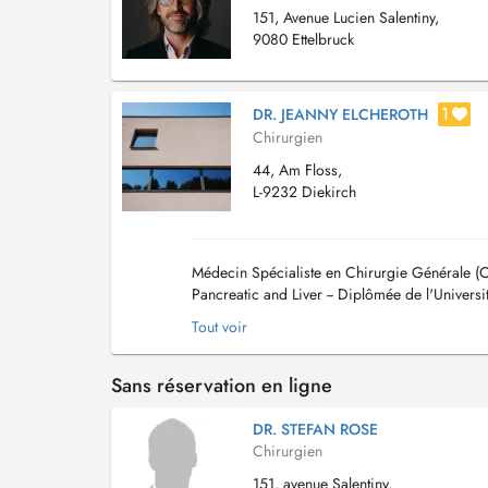
151, Avenue Lucien Salentiny,
9080 Ettelbruck
1
DR. JEANNY ELCHEROTH
Chirurgien
44, Am Floss,
L-9232 Diekirch
Médecin Spécialiste en Chirurgie Générale (Chi
Pancreatic and Liver -- Diplômée de l'Univers
Bruxelles, Paris, Rotterdam, Londres...
Tout voir
Sans réservation en ligne
DR. STEFAN ROSE
Chirurgien
151, avenue Salentiny,