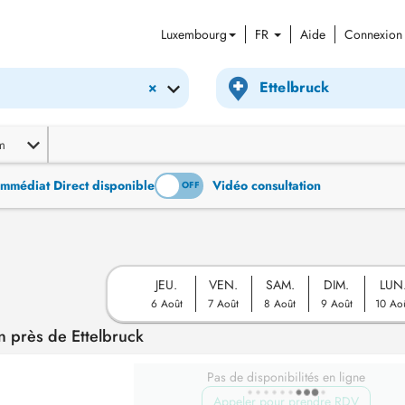
Luxembourg
FR
Aide
Connexion
×
m
Immédiat Direct disponible
Vidéo consultation
ON
OFF
JEU.
VEN.
SAM.
DIM.
LUN
6 Août
7 Août
8 Août
9 Août
10 Ao
 près de Ettelbruck
Pas de disponibilités en ligne
Appeler pour prendre RDV