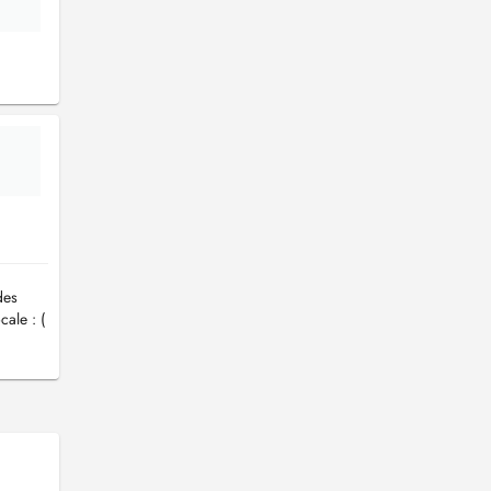
des
cale : (