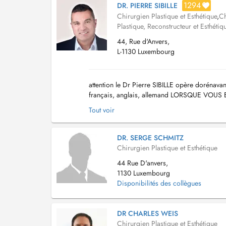
1294
DR. PIERRE SIBILLE
Chirurgien Plastique et Esthétique
,
Ch
Plastique, Reconstructeur et Esthétiq
44, Rue d'Anvers,
L-1130 Luxembourg
attention le Dr Pierre SIBILLE opère dorénav
français, anglais, allemand LORSQUE VO
SALLE D ATTENTE, sans déranger les secretair
Tout voir
DR. SERGE SCHMITZ
Chirurgien Plastique et Esthétique
44 Rue D'anvers,
1130 Luxembourg
Disponibilités des collègues
DR CHARLES WEIS
Chirurgien Plastique et Esthétique