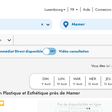
Luxembourg
FR
Aide
Connexion
×
m
Immédiat Direct disponible
Vidéo consultation
ON
OFF
Vous êtes ici :
DIM.
LUN.
MAR.
MER.
JEU.
9 Août
10 Août
11 Août
12 Août
13 Ao
 Plastique et Esthétique près de Mamer
Pas de disponibilités en ligne
Appeler pour prendre RDV