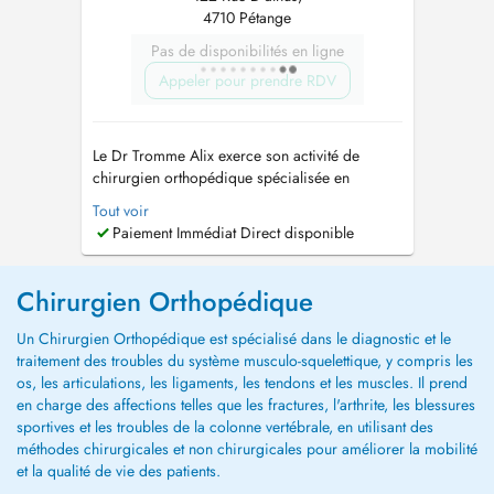
4710 Pétange
Pas de disponibilités en ligne
Appeler pour prendre RDV
Le Dr Tromme Alix exerce son activité de
chirurgien orthopédique spécialisée en
chirurgie du rachis ou de la colonne vertébrale
Tout voir
(NUQUE ET DOS) à l'hôpital du CHEM depuis
Paiement Immédiat Direct disponible
février 2018, au sein de l'équipe de la clinique
du dos. Sa secrétaire est joignable au cabinet
à Pétange du lundi au jeudi de 8...
Chirurgien Orthopédique
Un Chirurgien Orthopédique est spécialisé dans le diagnostic et le
traitement des troubles du système musculo-squelettique, y compris les
os, les articulations, les ligaments, les tendons et les muscles. Il prend
en charge des affections telles que les fractures, l'arthrite, les blessures
sportives et les troubles de la colonne vertébrale, en utilisant des
méthodes chirurgicales et non chirurgicales pour améliorer la mobilité
et la qualité de vie des patients.