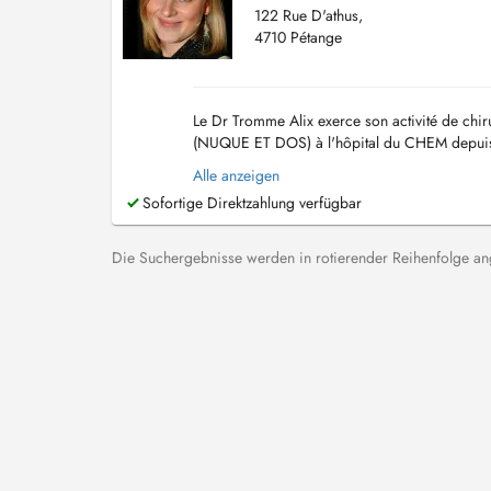
122 Rue D'athus,
4710 Pétange
Le Dr Tromme Alix exerce son activité de chir
(NUQUE ET DOS) à l'hôpital du CHEM depuis fé
joignable au cabinet à Pétange du lundi au jeu
Alle anzeigen
Sofortige Direktzahlung verfügbar
Die Suchergebnisse werden in rotierender Reihenfolge ange