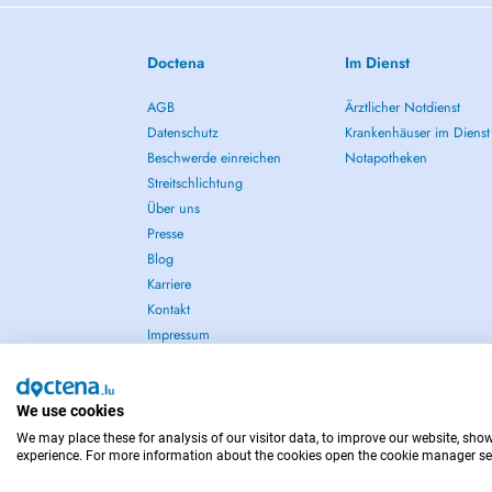
Doctena
Im Dienst
AGB
Ärztlicher Notdienst
Datenschutz
Krankenhäuser im Dienst
Beschwerde einreichen
Notapotheken
Streitschlichtung
Über uns
Presse
Blog
Karriere
Kontakt
Impressum
We use cookies
We may place these for analysis of our visitor data, to improve our website, sho
IM NOTFALL WENDEN SIE SICH AN : 112
experience. For more information about the cookies open the cookie manager se