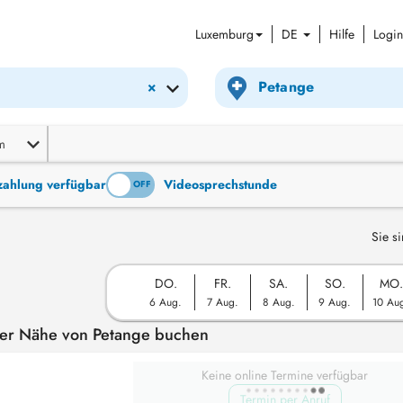
Luxemburg
DE
Hilfe
Login
×
m
tzahlung verfügbar
Videosprechstunde
ON
OFF
Sie si
DO.
FR.
SA.
SO.
MO.
6 Aug.
7 Aug.
8 Aug.
9 Aug.
10 Au
der Nähe von Petange buchen
Keine online Termine verfügbar
Termin per Anruf