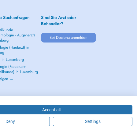
e Suchanfragen
Sind Sie Arzt oder
Behandler?
ilkunde
lmologie - Augenarzt)
Bei Doctena anmelden
mburg
ogie (Hautarzt) in
urg
t in Luxemburg
gie (Frauenarzt -
eilkunde) in Luxemburg
zeigen →
Accept all
Deny
Settings
2026 - DOCTENA S.A. 42, Rue de la Vallée, L-2661 Luxembourg