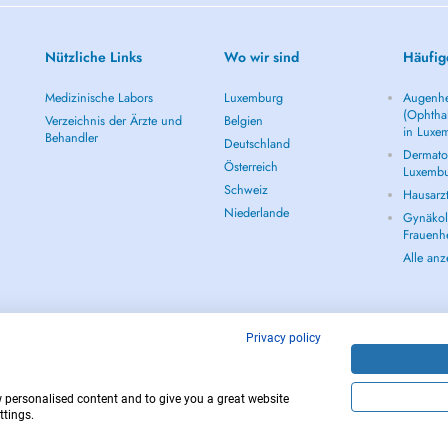
Nützliche Links
Wo wir sind
Häufig
Medizinische Labors
Luxemburg
Augenhe
(Ophtha
Verzeichnis der Ärzte und
Belgien
in Luxe
Behandler
Deutschland
Dermatol
Österreich
Luxemb
Schweiz
Hausarz
Niederlande
Gynäkolo
Frauenh
Alle an
Privacy policy
w personalised content and to give you a great website
Copyright © 
ttings.