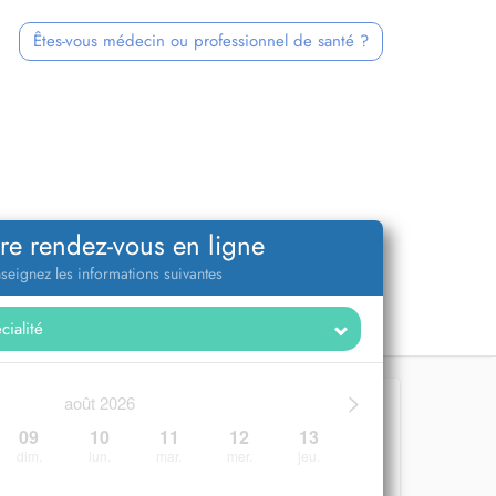
Êtes-vous médecin ou professionnel de santé ?
re rendez-vous en ligne
seignez les informations suivantes
>
août 2026
09
10
11
12
13
dim.
lun.
mar.
mer.
jeu.