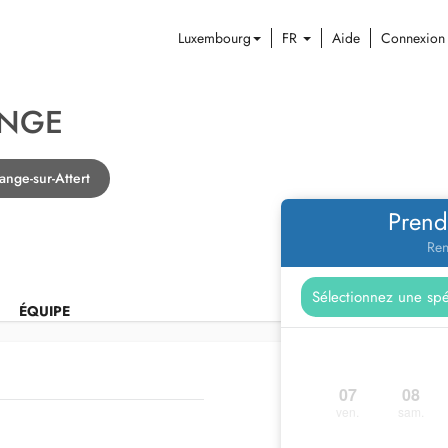
Luxembourg
FR
Aide
Connexion
ANGE
ange-sur-Attert
Prend
Ren
ÉQUIPE
07
08
ven.
sam.