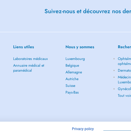
Suivez-nous et découvrez nos dern
Liens utiles
Nous y sommes
Recher
Laboratoires médicaux
Luxembourg
Ophtalm
ophtalm
Annuaire médical et
Belgique
paramédical
Dermato
Allemagne
Médecin 
Autriche
Luxemb
Suisse
Gynécol
Pays-Bas
Tout vo
Privacy policy