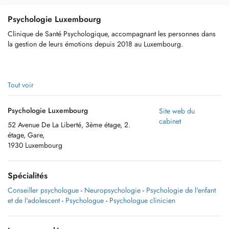
Psychologie Luxembourg
Clinique de Santé Psychologique, accompagnant les personnes dans
la gestion de leurs émotions depuis 2018 au Luxembourg.
Notre équipe de professionnels, dirigée par la psychologue Aline
Tout voir
Monteiro, ont différentes approches telles que systémique, cognitivo-
comportementale, existentielle humaniste et EMDR.
Psychologie Luxembourg
Site web du
cabinet
52 Avenue De La Liberté, 3ème étage, 2.
étage, Gare,
1930 Luxembourg
Nous traitons les enfants, les adolescents, les adultes et les couples,
avec des troubles anxieux, la dépression, la perte et le deuil,
l'épuisement professionnel, et autres.
Spécialités
Conseiller psychologue
-
Neuropsychologie
-
Psychologie de l'enfant
et de l'adolescent
-
Psychologue
-
Psychologue clinicien
Nous proposons des consultations en anglais, en français, en
portugais, en espagnol et en italien.