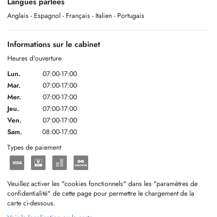
Langues parlées
_____________________________________
Anglais
- Espagnol
- Français
- Italien
- Portugais
Informations sur le cabinet
Mental health care Clinic, supporting people with emotional
management since 2018 in Luxembourg.
Heures d'ouverture
Lun.
07:00-17:00
Mar.
07:00-17:00
Our team of professionals, led by Psychologist Aline Monteiro, have
Mer.
07:00-17:00
different approaches such as Systemic, Cognitive Behavioural,
Jeu.
07:00-17:00
Existential Humanistic and EMDR.
Ven.
07:00-17:00
Sam.
08:00-17:00
Types de paiement
Treating children, adolescents, adults, and couples, with anxiety
disorders, depression, loss and bereavement, burnout, and other.
We provide counselling in English, French, Portuguese, Spanish and
Veuillez activer les "cookies fonctionnels" dans les "paramètres de
Italian.
confidentialité" de cette page pour permettre le chargement de la
carte ci-dessous.
_____________________________________