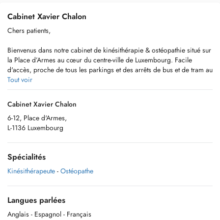
Cabinet Xavier Chalon
Chers patients,
Bienvenus dans notre cabinet de kinésithérapie & ostéopathie situé sur
la Place d’Armes au cœur du centre-ville de Luxembourg. Facile
d'accès, proche de tous les parkings et des arrêts de bus et de tram au
Royal Hamilius.
Tout voir
Cabinet Xavier Chalon
6-12, Place d'Armes,
Votre équipe soignante !
L-1136 Luxembourg
Spécialités
Tel. : 28774482
Kinésithérapeute
-
Ostéopathe
---------------------------------------------------------------------------------------------------------------------
Langues parlées
Anglais
- Espagnol
- Français
Dear patients,