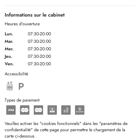
Welcome in our physiotherapy & osteaopathy practice in the heart of
Informations sur le cabinet
the city center of Luxembourg. Easy to reach, close to main parkings
and the Royal Hamilus bus and tram stop.
Heures d'ouverture
Lun.
07:30-20:00
Mar.
07:30-20:00
---------------------------------------------------------------------------------------------------------------------
Mer.
07:30-20:00
Jeu.
07:30-20:00
Ven.
07:30-20:00
Studio di fisioterapia e osteopatia situato in Place D’Armes, nel cuore
Accessibilité
del centro di Lussemburgo.
Questo studio multidisciplinare è molto facile da raggiungere, al
centro dei principali parcheggi e vicino a tutti i servizi in termini di
Types de paiement
trasporto pubblico.
Un team motivato sarà felice di trattarvi con un’ampia fascia oraria di
ricevimento.
Veuillez activer les "cookies fonctionnels" dans les "paramètres de
confidentialité" de cette page pour permettre le chargement de la
carte ci-dessous.