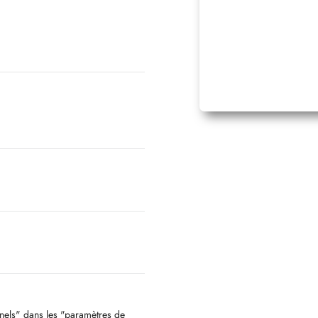
487
nnels" dans les "paramètres de