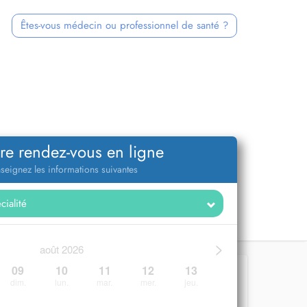
Êtes-vous médecin ou professionnel de santé ?
re rendez-vous en ligne
seignez les informations suivantes
>
août 2026
09
10
11
12
13
dim.
lun.
mar.
mer.
jeu.