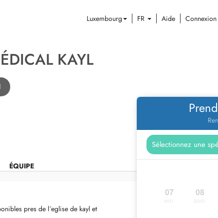
Luxembourg
FR
Aide
Connexion
ÉDICAL KAYL
l
Prend
Ren
ÉQUIPE
07
08
ven.
sam.
nibles pres de l´eglise de kayl et