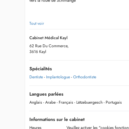
vers la route de Schifflange
Nous sommes joignables par téléphone : +352 621 462 
Tout voir
Cabinet Médical Kayl
62 Rue Du Commerce,
3616 Kayl
Spécialités
Dentiste
-
Implantologue
-
Orthodontiste
Langues parlées
Anglais
- Arabe
- Français
- Lëtzebuergesch
- Portugais
Informations sur le cabinet
Heures
Veuillez activer les "cookies fonctio