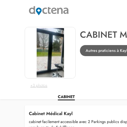
CABINET M
Autres praticiens à Kay
+3 photos
CABINET
Cabinet Médical Kayl
cabinet facilement accessible avec 2 Parkings publics dispo