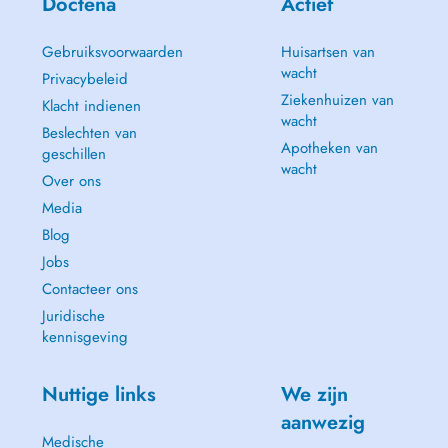
Doctena
Actief
Gebruiksvoorwaarden
Huisartsen van
wacht
Privacybeleid
Ziekenhuizen van
Klacht indienen
wacht
Beslechten van
Apotheken van
geschillen
wacht
Over ons
Media
Blog
Jobs
Contacteer ons
Juridische
kennisgeving
Nuttige links
We zijn
aanwezig
Medische