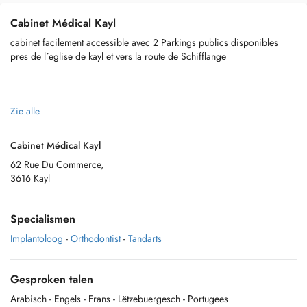
Cabinet Médical Kayl
cabinet facilement accessible avec 2 Parkings publics disponibles
pres de l´eglise de kayl et vers la route de Schifflange
Nous sommes joignables par téléphone : +352 621 462 487
Zie alle
Cabinet Médical Kayl
62 Rue Du Commerce,
3616 Kayl
Specialismen
Implantoloog
-
Orthodontist
-
Tandarts
Gesproken talen
Arabisch
- Engels
- Frans
- Lëtzebuergesch
- Portugees