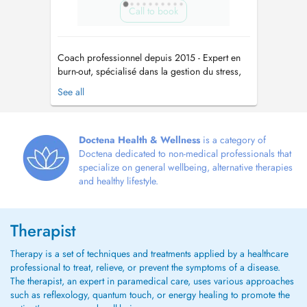
Call to book
Coach professionnel depuis 2015 - Expert en
burn-out, spécialisé dans la gestion du stress,
Préparateur mental (notamment pour les
See all
sportifs de haut niveau), Conférencier et coach
en entreprise. J'accompagne les personnes en
situation de stress intense, de burn-out, de
fatigue chronique ou de pert...
Doctena Health & Wellness
is a category of
Doctena dedicated to non-medical professionals that
specialize on general wellbeing, alternative therapies
and healthy lifestyle.
Therapist
Therapy is a set of techniques and treatments applied by a healthcare
professional to treat, relieve, or prevent the symptoms of a disease.
The therapist, an expert in paramedical care, uses various approaches
such as reflexology, quantum touch, or energy healing to promote the