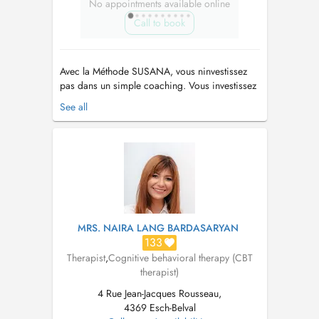
No appointments available online
Call to book
Avec la Méthode SUSANA, vous ninvestissez
pas dans un simple coaching. Vous investissez
en vous, pour retrouver votre juste place et
See all
redevenir pleinement vous-même. Jaide les
personnes qui se sont oubliées à force de
porter pour les autres à retrouver leur juste
place, leur confiance, leur équili...
MRS. NAIRA LANG BARDASARYAN
133
Therapist
,
Cognitive behavioral therapy (CBT
therapist)
4 Rue Jean-Jacques Rousseau,
4369 Esch-Belval