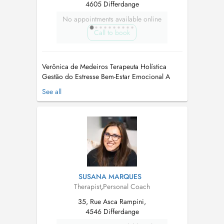
4605 Differdange
No appointments available online
Call to book
Verônica de Medeiros Terapeuta Holística
Gestão do Estresse Bem-Estar Emocional A
cabeça que não para. O coração que acelera
See all
sem motivo. O corpo que dói, que está tenso,
que parece bloqueado por dentro. O sono que
não vem ou que vem, mas não descansa. A
sensação de estar sempre no limite, mes...
SUSANA MARQUES
Therapist
,
Personal Coach
35, Rue Asca Rampini,
4546 Differdange