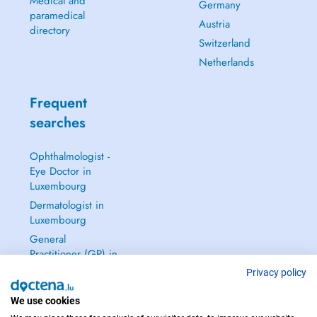
Medical and
Germany
paramedical
Austria
directory
Switzerland
Netherlands
Frequent
searches
Ophthalmologist -
Eye Doctor in
Luxembourg
Dermatologist in
Luxembourg
General
Practitioner (GP) in
Luxembourg
Privacy policy
Gynecologist in
We use cookies
Luxembourg