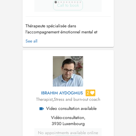
Call to book
Thérapeute spécialisée dans
l'accompagnement émotionnel mental et
physique, mon objectif est d'aider chaque
See all
personne à retrouver un équilibre intérieur et à
mieux gérer ses émotions et ses énergies.
Chaque accompagnement est personnalisé
selon vos besoins, pour vous permettre de
retrouver sérénit...
2
IBRAHIM AYDOGMUS
Therapist
,
Stress and burn-out coach
Video consultation available
Vidéo-consultation,
3930 Luxembourg
No appointments available online