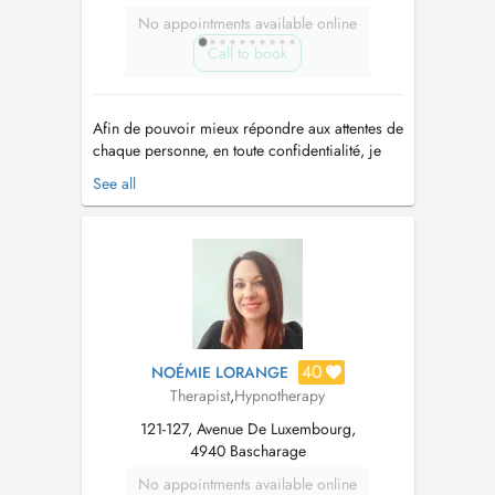
No appointments available online
Call to book
Afin de pouvoir mieux répondre aux attentes de
chaque personne, en toute confidentialité, je
propose des programmes
See all
individualisés, adaptés et évolutif en tenant
compte de la situation, et après avoir réaliser
une anamnèse. L'alternance de mes différentes
compétences et techniques (sophrologie, E...
40
NOÉMIE LORANGE
Therapist
,
Hypnotherapy
121-127, Avenue De Luxembourg,
4940 Bascharage
No appointments available online