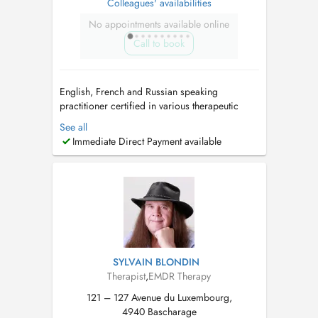
Colleagues' availabilities
No appointments available online
Call to book
English, French and Russian speaking
practitioner certified in various therapeutic
techniques as Emotional Freedom Technique ,
See all
Cognitive Behavioral Therapy , Neurotherapy .
Immediate Direct Payment available
I offer home based visits for children and
adolescents. I practice sessions in different
languages as French, English or Ru...
SYLVAIN BLONDIN
Therapist
,
EMDR Therapy
121 – 127 Avenue du Luxembourg,
4940 Bascharage