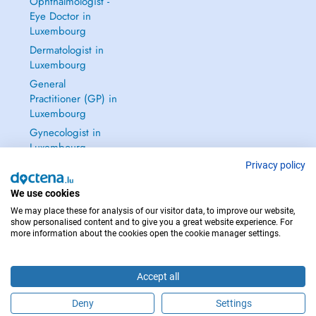
Ophthalmologist -
Eye Doctor in
Luxembourg
Dermatologist in
Luxembourg
General
Practitioner (GP) in
Luxembourg
Gynecologist in
Luxembourg
See all →
Privacy policy
We use cookies
We may place these for analysis of our visitor data, to improve our website,
show personalised content and to give you a great website experience. For
more information about the cookies open the cookie manager settings.
IN CASE OF EMERGENCIES, PLEASE CONTACT : 112
Copyright © 2026 - DOCTENA S.A. 42, Rue de la Vallée, L-2661 Luxembourg
Accept all
Deny
Settings
Schedule an appointment