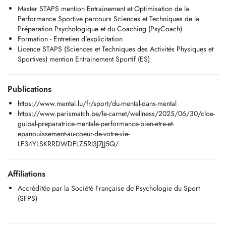
Master STAPS mention Entrainement et Optimisation de la
fournir des outils concrets et personnalisés permettant d'optimiser les
Performance Sportive parcours Sciences et Techniques de la
performances tout en préservant l'indépendance, le bien-être et
Préparation Psychologique et du Coaching (PsyCoach)
l'équilibre personnel.
Formation - Entretien d’explicitation
Licence STAPS (Sciences et Techniques des Activités Physiques et
Lors de nos séances, nous pourrons aborder de nombreuses
Sportives) mention Entrainement Sportif (ES)
thématiques telles que la gestion du stress et des émotions,
l'amélioration de la confiance et de l'estime de soi, l'optimisation de
l'attention et de la concentration, ou encore le développement de la
Publications
communication au sein dune équipe.
https://www.mental.lu/fr/sport/du-mental-dans-mental
Pour ce faire, nous utiliserons une variété d'outils adaptés et
https://www.parismatch.be/le-carnet/wellness/2025/06/30/cloe-
personnalisés tels que la relaxation, la méditation en pleine
guibal-preparatrice-mentale-performance-bien-etre-et-
conscience, la fixation dobjectifs, la gestion du discours interne,
epanouissement-au-coeur-de-votre-vie-
l'imagerie mentale/visualisation, les routines de pré/post
LF34YLSKRRDWDFLZ5RI3J7JJ5Q/
performance, l'entretien dexplicitation, etc.
Je me tiens à votre disposition pour toute question par e-mail, message
Affiliations
ou téléphone.
Accréditée par la Société Française de Psychologie du Sport
(SFPS)
Lieux des séances :
- En visioconférence (toute la semaine)