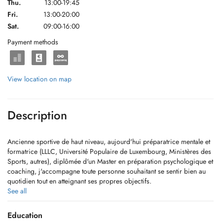
Thu.
13:00-19:45
Fri.
13:00-20:00
Sat.
09:00-16:00
Payment methods
View location on map
Description
Ancienne sportive de haut niveau, aujourd'hui préparatrice mentale et
formatrice (LLLC, Université Populaire de Luxembourg, Ministères des
Sports, autres), diplômée d'un Master en préparation psychologique et
coaching, j'accompagne toute personne souhaitant se sentir bien au
quotidien tout en atteignant ses propres objectifs.
See all
Accréditée par la Société Française de Psychologie du Sport,
j'interviens auprès de personnes engagées dans leur quotidien, leur
Education
parcours professionnel, scolaire ou sportif. Mon objectif est de