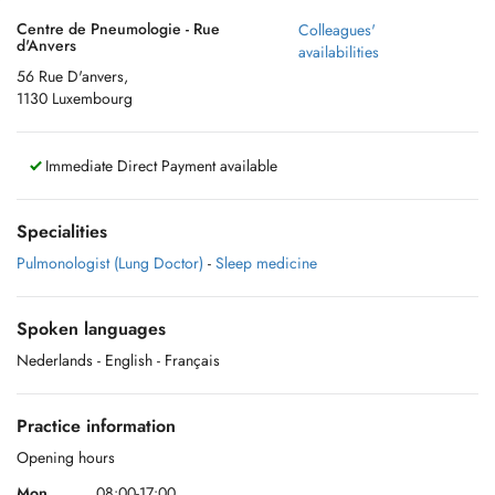
Centre de Pneumologie - Rue
Colleagues'
d'Anvers
availabilities
56 Rue D'anvers,
1130 Luxembourg
Immediate Direct Payment available
Specialities
Pulmonologist (Lung Doctor)
-
Sleep medicine
Spoken languages
Nederlands
- English
- Français
Practice information
Opening hours
Mon.
08:00-17:00