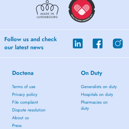
bodypléthysmographie, diffusion).
- Explorations endoscopiques de l'appareil respiratoire
(bronchoscopie, ponction pleurale)
- Pathologies respiratoires du sommeil (apnées du sommeil,
ronflements)
Follow us and check
our latest news
Le Dr Celis traite les patients à partir de 15 ans et uniquement à partir
de 18 ans pour des troubles du sommeil
Doctena
On Duty
Terms of use
Generalists on duty
Privacy policy
Hospitals on duty
File complaint
Pharmacies on
duty
Dispute resolution
About us
Press