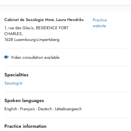
Cabinet de Sexologie Mme. Laura Hendriks
Practice
website
1, rue des Glacis, RESIDENCE FORT
CHARLES,
1628 Luxembourg-Limpertsberg
Video consultation available
Specialities
Sexologist
Spoken languages
English
- Français
- Deutsch
- Lëtzebuergesch
Practice information