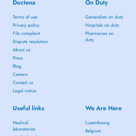
Doctena
On Duty
You can also visit my website : www.jflp-energeticien.lu
My services are not reimbursed by the CNS.
Terms of use
Generalists on duty
Reiki 90 euros
Privacy policy
Hospitals on duty
Magnetism 90 euros
File complaint
Pharmacies on
Chinese Energy Massages : Therapeutic Tui Na / Relaxing An Mo
duty
1h 110 euros
Dispute resolution
1h30 140 euros
About us
Press
Jean-François Le Port - Energy Therapist
Blog
Careers
Contact us
Legal notice
Useful links
We Are Here
Medical
Luxembourg
laboratories
Belgium