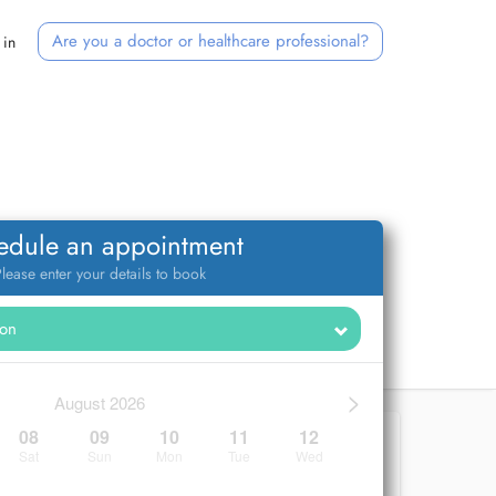
Are you a doctor or healthcare professional?
 in
edule an appointment
lease enter your details to book
>
August 2026
08
09
10
11
12
Sat
Sun
Mon
Tue
Wed