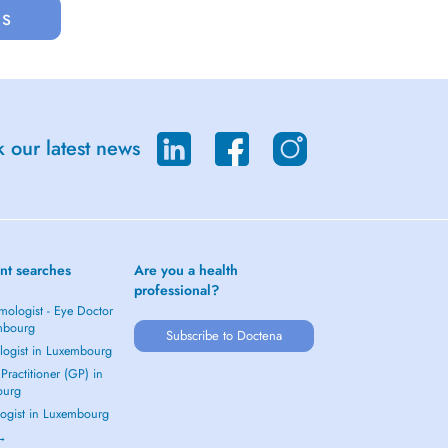
us
 our latest news
nt searches
Are you a health
professional?
mologist - Eye Doctor
mbourg
Subscribe to Doctena
logist in Luxembourg
Practitioner (GP) in
ourg
ogist in Luxembourg
 →