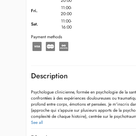
20:00
11:00-
Fri.
20:00
11:00-
Sat.
16:00
Payment methods
Description
Psychologue clinicienne, formée en psychologie de la san
confrontées à des expériences douloureuses ou traumatiqu
profond entre corps, émotions et pensées. Je m'inscris dan
(approche qui s'appuie sur plusieurs apports de la psych
complexité de chaque histoire), centrée sur le psychotraum
au-delà d'un axe diagnostic, constitue une clé de lecture d
See all
rencontre avec ce quelle porte à la fois d'unique et d'unive