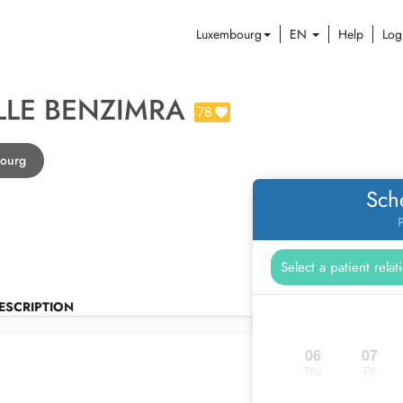
Luxembourg
EN
Help
Log
LE BENZIMRA
78
bourg
Sch
P
ESCRIPTION
06
07
Thu
Fri