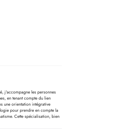
té, j'accompagne les personnes
es, en tenant compte du lien
s une orientation intégrative
ologie pour prendre en compte la
atisme. Cette spécialisation, bien
e l'expérience humaine et de sa
rsel.