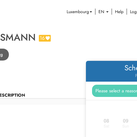
Luxembourg
EN
Help
Log
EISMANN
16
rg
Sch
P
ESCRIPTION
08
09
Sat
Sun