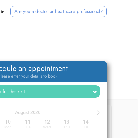
Are you a doctor or healthcare professional?
 in
edule an appointment
lease enter your details to book
>
August 2026
10
11
12
13
14
Mon
Tue
Wed
Thu
Fri