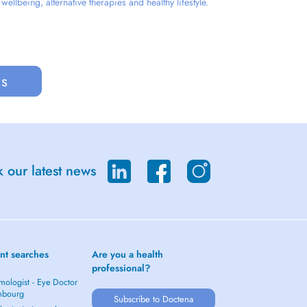
llbeing, alternative therapies and healthy lifestyle.
us
 our latest news
nt searches
Are you a health
professional?
mologist - Eye Doctor
mbourg
Subscribe to Doctena