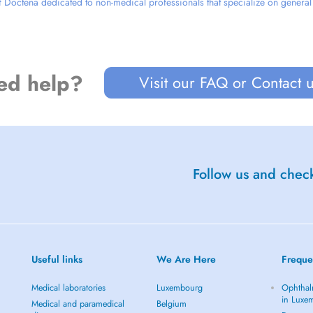
 Doctena dedicated to non-medical professionals that specialize on general we
ed help?
Visit our FAQ or Contact 
Follow us and check
Useful links
We Are Here
Freque
Medical laboratories
Luxembourg
Ophthal
in Luxe
Medical and paramedical
Belgium