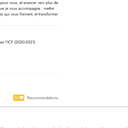
 pour vous, et avancer vers plus de
à que je vous accompagne : mettre
es qui vous freinent, et transformer
enveillant et sans jugement, où
es ressources, à votre rythme.
par l'ICF (2020-2021)
 gestion du stress et des
elations, recherche de sens,
d'objectifs et passage à l'action.
je conçois chaque accompagnement
sationnel, outils issus de la PNL,
'EFT et de l'EMDR), relaxation et
s simplement de ce dont vous avez
16
Recommendations