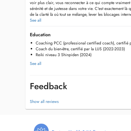
voir plus clair, vous reconnecter à ce qui compte vraiment
sérénité et de justesse dans votre vie. C'est exactement l
de la clarté là où tout se mélange, lever les blocages intern
ce malaise diffus en changements concrets et durables.
See all
Je vous offre pour cela un espace d'écoute confidentiel, bi
Education
vous pouvez mieux vous comprendre et mobiliser vos propr
Coaching PCC (professional certified coach), certifié 
Ensemble, nous pouvons travailler sur de nombreux sujets :
Coach du bien-être, certifié par la LUS (2022-2023)
émotions, bien-être mental et émotionnel, apaisement des r
Reiki niveau 3 Shinpiden (2024)
dépassement des résistances internes, ou encore définition 
See all
Coach de vie certifiée PCC (ICF) et praticienne Reiki, 
sur mesure. Selon vos besoins, je combine coaching conver
TEM (technique énergétique par les méridiens, proche de l
Feedback
approches énergétiques.
Vous hésitez à franchir le pas ? Contactez-moi, et parlon
Show all reviews
besoin.