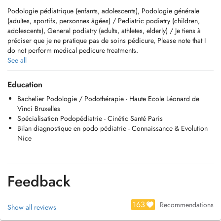
Podologie pédiatrique (enfants, adolescents), Podologie générale
(adultes, sportifs, personnes âgées) / Pediatric podiatry (children,
adolescents), General podiatry (adults, athletes, elderly) / Je tiens à
préciser que je ne pratique pas de soins pédicure, Please note that I
do not perform medical pedicure treatments.
See all
Spécialisée en podo-pédiatrie, ainsi que dans la fabrication de
Education
semelles orthopédiques et d'orthoplasties sur mesure, j'ai pour
Bachelier Podologie / Podothérapie - Haute Ecole Léonard de
objectif d'améliorer le confort, la posture et la mobilité de chacun.
Vinci Bruxelles
Mon accompagnement repose sur une écoute attentive, des conseils
Spécialisation Podopédiatrie - Cinétic Santé Paris
personnalisés et un suivi régulier, pour offrir des solutions adaptées à
Bilan diagnostique en podo pédiatrie - Connaissance & Evolution
chaque besoin.
Nice
Je tiens à préciser que je ne pratique pas de pédicurie médicale.
Le cabinet se situe au sein du centre MedCare / Bionext
Feedback
GSM : 621 294 346
Email :
secretariat@podomotion.lu
163
Recommendations
Show all reviews
Bus : Lignes 5 - 20 - 22 - 24 - 27 - 28 - 29