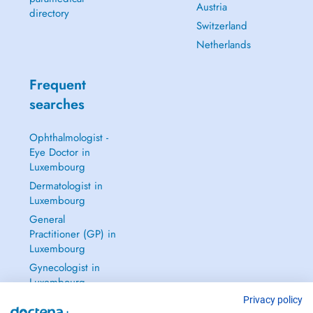
Austria
directory
Switzerland
GSM : 621 294 346
Email :
secretariat@podomotion.lu
Netherlands
Bus: Lines 5, 20, 22, 24, 27, 28, 29
Frequent
Tram: Waassertuerm stop
Parking: 3 hours of free parking at the Cloche d'Or shopping center,
searches
500 meters from the practice.
Ophthalmologist -
Eye Doctor in
Luxembourg
Dermatologist in
Luxembourg
General
Practitioner (GP) in
Luxembourg
Gynecologist in
Luxembourg
See all →
Privacy policy