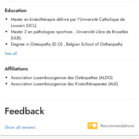
- kinésithérapie vestibulaire
Education
Lieux:
Master en kinésithérapie délivré par l'Université Catholique de
- Diekirch : lundi; Mercredi et Vendredi
Louvain (UCL)
- Vichten : mardi et jeudi à la résidence café différence
Master 2 en pathologies sportives , Université Libre de Bruxelles
(ULB);
Durée de la séance : 45 minutes
Degree in Osteopathy (D.O) , Belgian School of Ostheopathy
See all
Affiliations
Association Luxembourgeoise des Ostéopathes (ALDO)
Association Luxembourgeoise des Kinésithérapeutes (ALK)
Feedback
9
Recommendations
Show all reviews