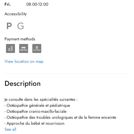
Fri.
08:00-12:00
Accessibility
Payment methods
View location on map
Description
Je consulte dans les spécialités suivantes :
- Ostéopathie générale et pédiatrique
- Ostéopathie cranio-maxillo-faciale
- Ostéopathie des troubles urologiques et de la femme enceinte
- Approche du bébé et nourrisson
- Posturologie - fasciathérapie
See all