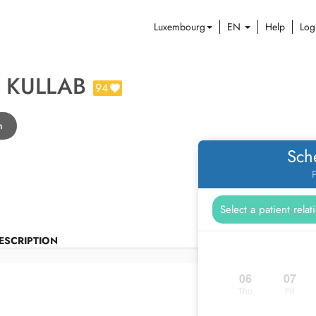
Luxembourg
EN
Help
Log
 KULLAB
94
n
Sch
P
ESCRIPTION
06
07
Thu
Fri