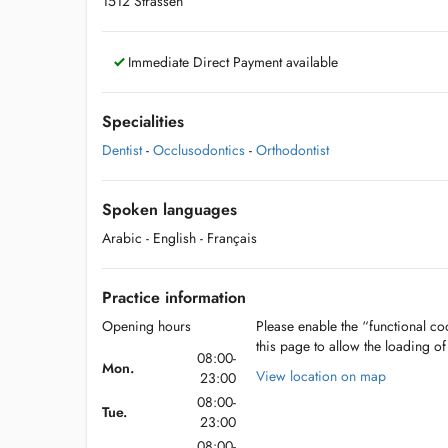
1512 Strassen
Immediate Direct Payment available
Specialities
Dentist
-
Occlusodontics
-
Orthodontist
Spoken languages
Arabic
- English
- Français
Practice information
Opening hours
Please enable the “functional coo
this page to allow the loading o
08:00-
Mon.
View location on map
23:00
08:00-
Tue.
23:00
08:00-