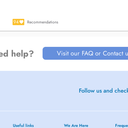
94
Recommendations
ed help?
Visit our FAQ or Contact 
Follow us and check
Useful links
We Are Here
Freque