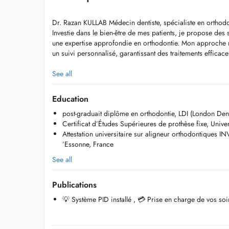
Dr. Razan KULLAB Médecin dentiste, spécialiste en orthodo
Investie dans le bien-être de mes patients, je propose des 
une expertise approfondie en orthodontie. Mon approche re
un suivi personnalisé, garantissant des traitements efficace
Spécialités et soins proposés :
See all
-Orthodontie sur mesure : Aligneurs invisibles, appareils fi
appareils orthopédiques pour guider la croissance des m
Education
-Correction des troubles fonctionnels : ATM, bruxisme
post-graduait diplôme en orthodontie, LDI (London Denta
-Traitement des pathologies du sommeil : ronflement, apné
Certificat d’Études Supérieures de prothèse fixe, Univer
-Prothèses et esthétique dentaire : blanchiment, facettes, 
Attestation universitaire sur aligneur orthodontiques IN
-Soins dentaires conservateurs et endodontie
’Essonne, France
-Chirurgie dentaire : extractions complexes, pathologies b
See all
Une approche centrée sur le patient
Chaque traitement commence par une analyse approfondie 
Publications
de vos besoins. Jassure un suivi détaillé, incluant des exa
complétés si nécessaire par des photographies intra et ext
💡 Système PID installé , 💳 Prise en charge de vos soi
Disponibilité et engagement
Je suis disponible 7 jours sur 7, y compris pour les urgenc