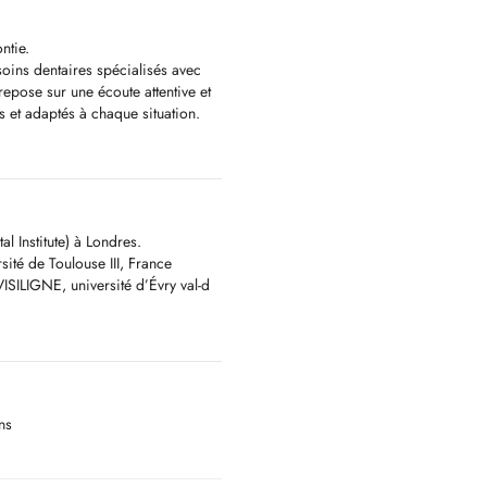
ntie.
soins dentaires spécialisés avec
pose sur une écoute attentive et
s et adaptés à chaque situation.
xes pour enfants et adultes,
âchoires
l Institute) à Londres.
e
sité de Toulouse III, France
couronnes
VISILIGNE, université d’Évry val-d
uccales
de votre état bucco-dentaire et
mens radiologiques et cliniques,
ra-orales.
ns
es dentaires. Votre sourire et votre