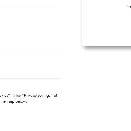
Pl
kies” in the “Privacy settings” of
f the map below.