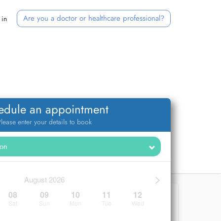
Are you a doctor or healthcare professional?
 in
edule an appointment
lease enter your details to book
>
August 2026
08
09
10
11
12
Sat
Sun
Mon
Tue
Wed