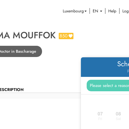
Luxembourg
EN
Help
Log
IMA MOUFFOK
850
Doctor in Bascharage
Sch
P
ESCRIPTION
07
08
Fri
Sat