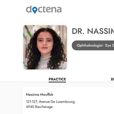
DR. NASS
Ophthalmologist - Eye 
PRACTICE
D
Nassima Mouffok
121-127, Avenue De Luxembourg,
4940 Bascharage