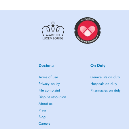
Tout rendez-vous non annulé 24h à lavance pourra être fac
Doctena
On Duty
Terms of use
Generalists on duty
Privacy policy
Hospitals on duty
File complaint
Pharmacies on duty
Dispute resolution
About us
Press
Blog
Careers