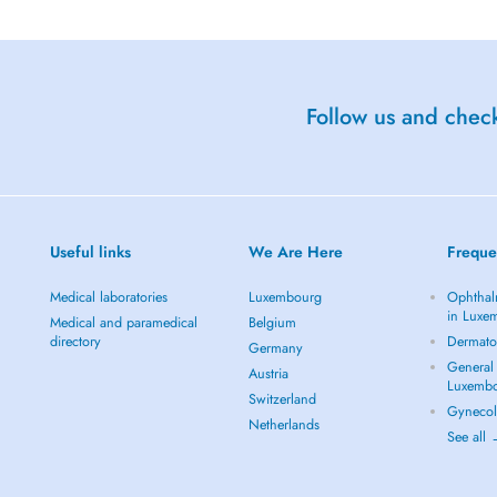
turé
Follow us and check
Useful links
We Are Here
Freque
Medical laboratories
Luxembourg
Ophthal
in Luxe
Medical and paramedical
Belgium
directory
Dermato
Germany
General 
Austria
Luxemb
Switzerland
Gynecol
Netherlands
See all