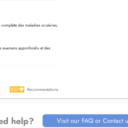
ge complète des maladies oculaires,
es examens approfondis et des
x.
850
Recommendations
ed help?
Visit our FAQ or Contact 