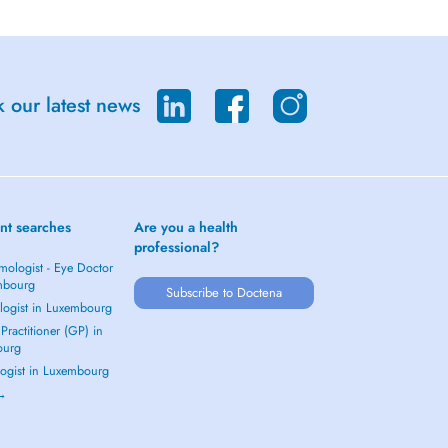
 our latest news
nt searches
Are you a health
professional?
mologist - Eye Doctor
mbourg
Subscribe to Doctena
logist in Luxembourg
Practitioner (GP) in
ourg
ogist in Luxembourg
 →