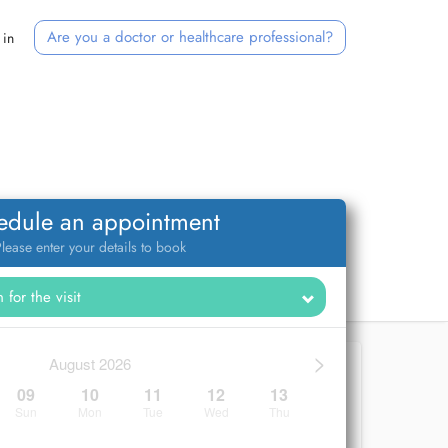
Are you a doctor or healthcare professional?
 in
edule an appointment
lease enter your details to book
>
August 2026
09
10
11
12
13
Sun
Mon
Tue
Wed
Thu