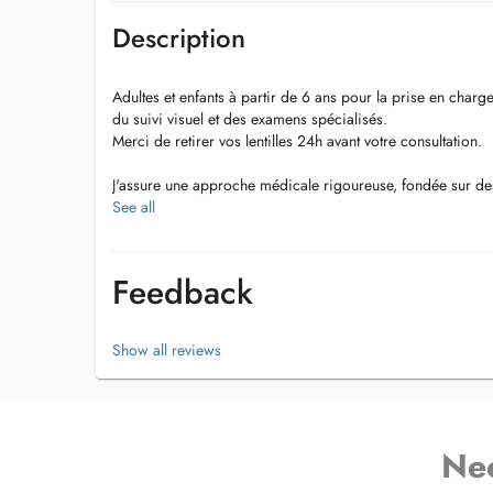
Description
Adultes et enfants à partir de 6 ans pour la prise en char
du suivi visuel et des examens spécialisés.
Merci de retirer vos lentilles 24h avant votre consultation.
J'assure une approche médicale rigoureuse, fondée sur d
décisions cliniques basées sur les standards internationau
See all
Mon activité couvre notamment :
Feedback
- Bilans visuels complets
- Dégénérescence maculaire liée à lâge (DMLA)
- Glaucome et hypertonie oculaire
Show all reviews
- Rétinopathie diabétique
- Pathologies de la rétine et du nerf optique
- Suivi des maladies oculaires chroniques
- Examens spécialisés
Ne
dr.nassimamouffok@gmail.com