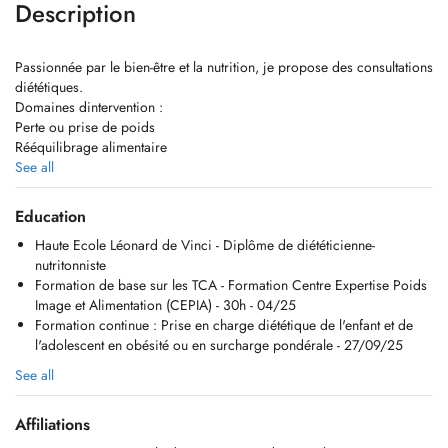
Description
Passionnée par le bien-être et la nutrition, je propose des consultations
diététiques.
Domaines dintervention :
Perte ou prise de poids
Rééquilibrage alimentaire
Troubles du comportement alimentaire
See all
Alimentation végétarienne ou végane
Prise de masse, performance sportive
Education
Prédiabète ou diabète
Haute Ecole Léonard de Vinci - Diplôme de diététicienne-
Troubles digestifs : ballonnements, syndrome de lintestin irritable,
nutritonniste
Crohn, RCUH
Formation de base sur les TCA - Formation Centre Expertise Poids
Problèmes cardio-vasculaires
Image et Alimentation (CEPIA) - 30h - 04/25
Pathologies rénales
Formation continue : Prise en charge diététique de l'enfant et de
Grossesse et allaitement
l'adolescent en obésité ou en surcharge pondérale - 27/09/25
Tout autre conseil personnalisé selon votre situation
Faites le premier pas, et nous ferons les suivants ensemble !
See all
Affiliations