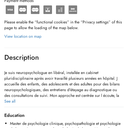
Payment methods
Please enable the “functional cookies” in the “Privacy settings” of this
page to allow the loading of the map below.
View location on map
Description
Je suis neuropsychologue en libéral, installée en cabinet
pluridisciplinaire après avoir travaillé plusieurs années en hôpital. J
accueille des enfants, des adolescents et des adultes pour des bilans
neuropsychologiques, des entretiens d'étayage au diagnostique ou
des consultations de suivi. Mon approche est centrée sur l écoute, la
rigueur scientifique et l adaptation à chaque personne, dans un cadre
See all
bienveillant et confidentiel.
Education
Prestations et tarifs
Master de psychologie clinique, psychopathologie et psychologie