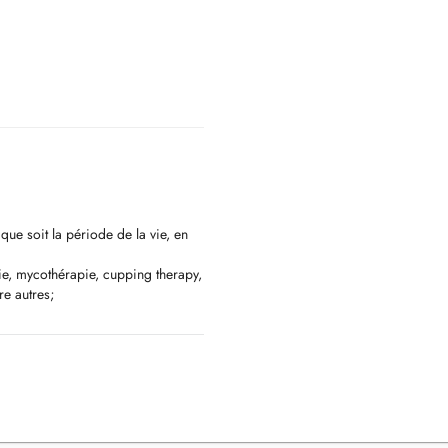
que soit la période de la vie, en
e, mycothérapie, cupping therapy,
re autres;
ettre de vous reconnecter à votre