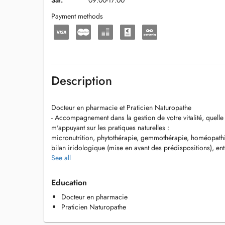
Sat.
09:00-17:00
Payment methods
Description
Docteur en pharmacie et Praticien Naturopathe
- Accompagnement dans la gestion de votre vitalité, quelle 
m'appuyant sur les pratiques naturelles :
micronutrition, phytothérapie, gemmothérapie, homéopathi
bilan iridologique (mise en avant des prédispositions), ent
- Accompagnement dans la détox des métaux lourds.
See all
- Massage bien-être pour libérer les tensions et vous perm
corps physique.
Education
Docteur en pharmacie
Praticien Naturopathe