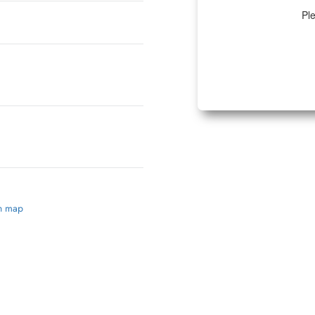
Ple
on map