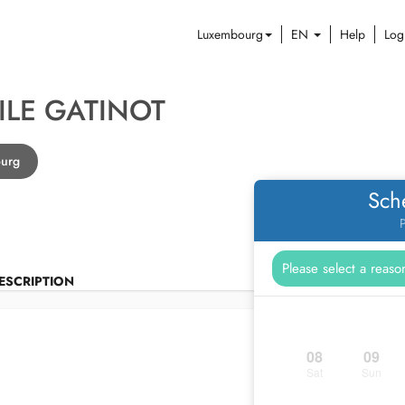
Luxembourg
EN
Help
Log
ILE GATINOT
ourg
Sch
P
ESCRIPTION
08
09
Sat
Sun