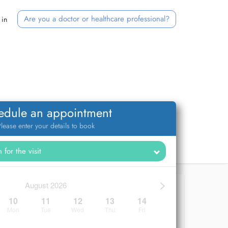
Are you a doctor or healthcare professional?
 in
edule an appointment
lease enter your details to book
>
August 2026
10
11
12
13
14
Mon
Tue
Wed
Thu
Fri