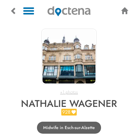
+1 photos
NATHALIE WAGENER
928
Midwife in Esch-sur-Alzette