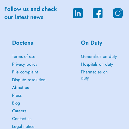
und anderen Sprachstörungen.
Follow us and check
Kinder-HNO: Spezialisierte Behandlung von HNO-Erkrankungen bei
our latest news
Kindern.
Ihr Weg zu Dr. Moutrier
Die Praxis von Dr. Robert Moutrier befindet sich zentral in Luxemburg-
Stadt und ist sowohl mit dem Auto als auch mit öffentlichen
Doctena
On Duty
Verkehrsmitteln gut erreichbar.
Terms of use
Generalists on duty
Privacy policy
Hospitals on duty
File complaint
Pharmacies on
duty
Dispute resolution
About us
Press
Blog
Careers
Contact us
Legal notice