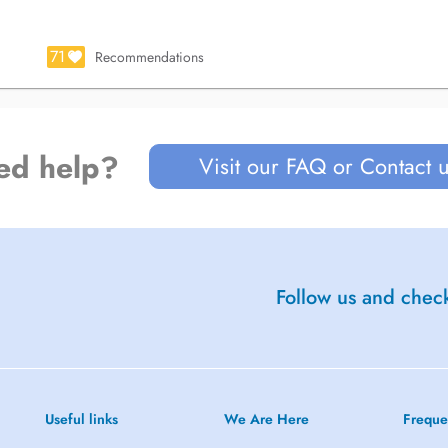
ent adaptés à vos besoins et à
71
Recommendations
ed help?
Visit our FAQ or Contact 
Follow us and check
Useful links
We Are Here
Freque