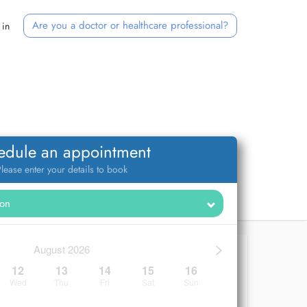
Are you a doctor or healthcare professional?
 in
edule an appointment
lease enter your details to book
>
August 2026
12
13
14
15
16
Wed
Thu
Fri
Sat
Sun