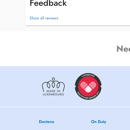
Feedback
Je veille donc toujours à ce que mes accompagnements soi
votre rythme.
Show all reviews
SPECIALISATIONS
- Nutrition clinique
- Diététique comportementale
LANGUES PARLEES
Ne
Courant : Français, Anglais (OK pour les consultations)
Niveau A2 : Portugais, Espagnol
En apprentissage : Allemand, Luxembourgeois
Doctena
On Duty