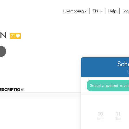
Luxembourg
EN
Help
Log
IN
71
e
Sch
P
ESCRIPTION
10
11
Mon
Tue