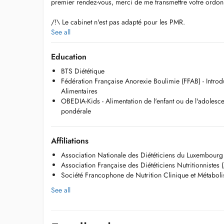
premier rendez-vous, merci de me transmettre votre ordonn
/!\ Le cabinet n'est pas adapté pour les PMR.
La salle de consultation étant à un étage avec escalier, si 
See all
se fasse au rez-de-chaussée n'hésitez pas à me le faire sav
Education
DESCRIPTION GENERALE
BTS Diététique
Fédération Française Anorexie Boulimie (FFAB) - Intro
Diététicienne-nutritionniste diplômée et affiliée à la CNS, 
Alimentaires
2025.
OBEDIA-Kids - Alimentation de l'enfant ou de l'adolesc
pondérale
Je prends en charge divers motifs de consultation des patie
- Pathologies chroniques (obésité, diabète, hypertension, t
Affiliations
- Perte de poids,
- Conduite alimentaire,
Association Nationale des Diététiciens du Luxembour
- Prévention santé/ou et envie de retour à une meilleure fo
Association Française des Diététiciens Nutritionnistes
Société Francophone de Nutrition Clinique et Métabo
Mon approche est individualisée et se veut basée sur les
See all
(evidence-based pratice). Pour cela, j'actualise mes conna
continue tout au long de l'année.
Je suis convaincue que, de patient(e) à professionnel de s