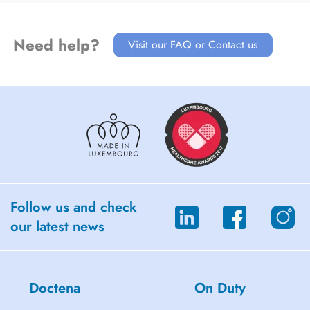
Memberships
SEOP : Sociedad Española de OdontoPediatría
Need help?
IAPD : International Association of Paediatric Dentistry
Visit our FAQ or Contact us
Follow us and check
our latest news
Doctena
On Duty