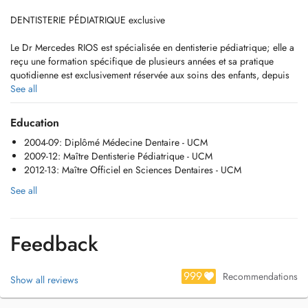
DENTISTERIE PÉDIATRIQUE exclusive
Le Dr Mercedes RIOS est spécialisée en dentisterie pédiatrique; elle a
reçu une formation spécifique de plusieurs années et sa pratique
quotidienne est exclusivement réservée aux soins des enfants, depuis
leur plus jeune âge jusquà la fin de ladolescence.
See all
En ce sens nous nous consacrons autant à la PRÉVENTION des
Education
affections bucco-dentaires, quà la gestion de la peur et de lanxiété.
2004-09: Diplômé Médecine Dentaire - UCM
2009-12: Maître Dentisterie Pédiatrique - UCM
Notre mission est de créer une relation de confiance de longue durée
2012-13: Maître Officiel en Sciences Dentaires - UCM
avec vous et votre enfant, nous nous efforçons de comprendre le
besoin unique de chaque enfant en promouvant la plus haute qualité
See all
de soins dentaires pédiatriques.
Notre PHILOSOPHIE: 0 caries = PAS PEUR CHEZ LE DENTISTE!
Feedback
*Pour les patients que le Dr. Mercedes RIOS ne peut pas aider dans
son cabinet, il y a aussi la possibilité de les soigner au CHEM, Centre
999
Recommendations
Show all reviews
Hospitalier Emile Mayrisch à Esch-sur-Alzette, sous anesthésie
générale.