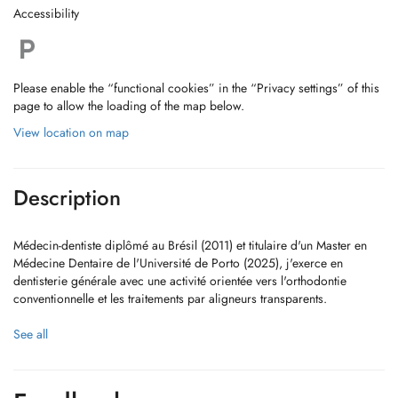
Accessibility
Please enable the “functional cookies” in the “Privacy settings” of this
page to allow the loading of the map below.
View location on map
Description
Médecin-dentiste diplômé au Brésil (2011) et titulaire d'un Master en
Médecine Dentaire de l'Université de Porto (2025), j'exerce en
dentisterie générale avec une activité orientée vers l'orthodontie
conventionnelle et les traitements par aligneurs transparents.
J'intègre les technologies numériques afin d'offrir des soins précis,
See all
fiables, confortables et les moins invasifs possible. J'accorde une
grande importance à l'écoute, à l'explication des différentes options
de traitement et à une relation de confiance avec chaque patient.