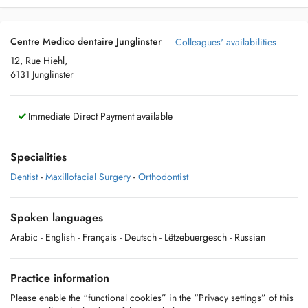
Centre Medico dentaire Junglinster
Colleagues' availabilities
12, Rue Hiehl,
6131 Junglinster
Immediate Direct Payment available
Specialities
Dentist
-
Maxillofacial Surgery
-
Orthodontist
Spoken languages
Arabic
- English
- Français
- Deutsch
- Lëtzebuergesch
- Russian
Practice information
Please enable the “functional cookies” in the “Privacy settings” of this