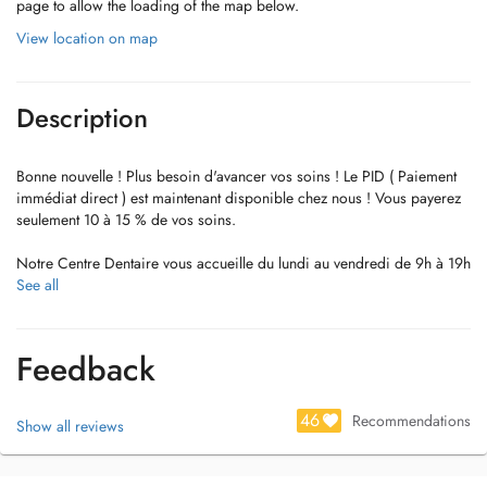
page to allow the loading of the map below.
View location on map
Description
Bonne nouvelle ! Plus besoin d'avancer vos soins ! Le PID ( Paiement
immédiat direct ) est maintenant disponible chez nous ! Vous payerez
seulement 10 à 15 % de vos soins.
Notre Centre Dentaire vous accueille du lundi au vendredi de 9h à 19h
et le samedi de 10h à 17h30 avec ou sans rendez-vous.
See all
Nous mettons à votre disposition un plateau technique complet destiné
à vous fournir les soins les plus avancés en Endodontie,
Parodontologie et en Implantologie.
Feedback
Vous pouvez prendre rendez-vous avec un de nos dentistes pour un
simple contrôle ou pour une urgence dentaire.
46
Recommendations
Show all reviews