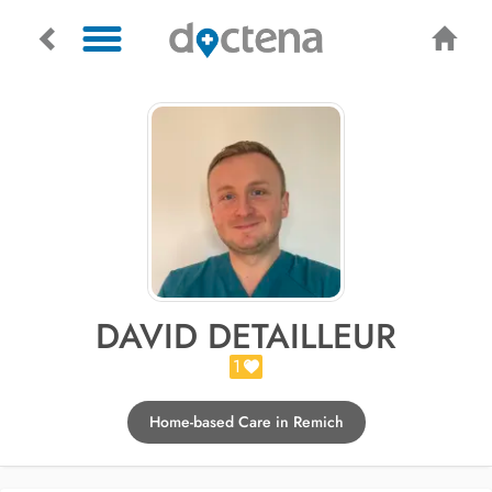
DAVID DETAILLEUR
1
Home-based Care in Remich