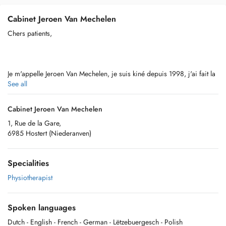
Cabinet Jeroen Van Mechelen
Chers patients,
Je m'appelle Jeroen Van Mechelen, je suis kiné depuis 1998, j'ai fait la
thérapie Manuelle à la Belso en Belgique, puis les 5 années
See all
d'ostéopathie.
Cabinet Jeroen Van Mechelen
Je travaille essentiellement avec les techniques manuelles.
1, Rue de la Gare,
6985 Hostert (Niederanven)
Les techniques Myofasciales, pour douleurs musculaires, 'Dry
Needling' sont aussi frequemment utilisées.
Specialities
Physiotherapist
J'aime bien montrer des exercices au patient, car je trouve que chaque
personne doit pouvoir s'aider lui-même au moment qu'il a un épisode
de douleur.
Spoken languages
Dutch
- English
- French
- German
- Lëtzebuergesch
- Polish