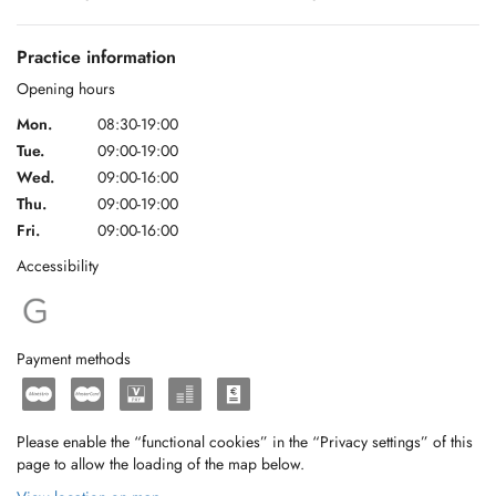
Je vous souhaite une bonne journée.
Practice information
Opening hours
Mon.
08:30-19:00
Tue.
09:00-19:00
Dear Patients,
Wed.
09:00-16:00
Thu.
09:00-19:00
Fri.
09:00-16:00
My name is Jeroen Van Mechelen, I've graduated my Physio studies in
Accessibility
Brussels in 1998.
I've been trained in Manual Therapy and Osteopathy at the Belso
Institute in Charleroi, Belgium.
Payment methods
I also practice 'Dry Needling' for myofascial release, Triggerpoint
therapy according David G. Simons, in Switzerland.
Please enable the “functional cookies” in the “Privacy settings” of this
page to allow the loading of the map below.