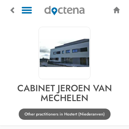
CABINET JEROEN VAN
MECHELEN
Other practitioners in Hostert (Niederanven)