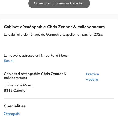
Other practitioners in Capellen
Cabinet d‘ostéopathie Chris Zenner & collaborateurs
Le cabinet a déménagé de Garnich à Capellen en janvier 2025.
La nouvelle adresse est 1, rue René Moes.
See all
Le numéro de téléphone est toujours le 380638.
Cabinet d‘ostéopathie Chris Zenner &
Practice
collaborateurs
website
1, Rue René Moes,
Il y a 3 places de parking privées devant la porte ainsi que des
8348 Capellen
parkings gratuits.
Specialities
Le cabinet se trouve au 2ième étage (ascenseur dans le bâtiment) -
Osteopath