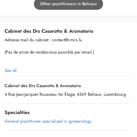
Other practitioners in Belvaux
Cabinet des Drs Casarotto & Aromatario
Adresse mail du cabinet :
contact@cmcs.lu
(Pas de prise de rendez-vous possible par email.)
See all
Chères patientes,
Cabinet des Drs Casarotto & Aromatario
4 Rue Jean-Jacques Rousseau 1er Étage, 4369 Belvaux, Luxembourg
Bienvenue sur notre page Doctena !
Specialities
General practitioner specialized in gynaecology
Nous sommes ravies de vous accueillir dans notre nouveau local au
sein du Cabinet Médical Central Square.