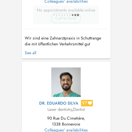
Colleagues' availabilities
No appointments available online
Call to book
Wir sind eine Zahnarztpraxis in Schuttrange
die mit öffentlichen Verkehrsmittel gut
erreichbar ist und über Parkplätze verfügt. Wir
See all
haben einen behindertengerechten Aufzug.
Termine sind ausschließlich für Patienten.
Relaxationstherapie für Angstpatienten. Notre
cabinet dentaire est situé à Shu...
97
DR. EDUARDO SILVA
Laser dentistry
,
Dentist
90 Rue Du Cimetière,
1338 Bonnevoie
Colleagues' availabilities