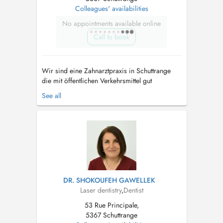
Colleagues' availabilities
No appointments available online
Call to book
Wir sind eine Zahnarztpraxis in Schuttrange
die mit öffentlichen Verkehrsmittel gut
erreichbar ist und über Parkplätze verfügt. Wir
See all
haben einen behindertengerechten Aufzug.
Termine sind ausschließlich für Patienten.
Notre cabinet dentaire est situé à Shuttrange,
nous disposons d'un parking deva...
DR. SHOKOUFEH GAWELLEK
Laser dentistry
,
Dentist
53 Rue Principale,
5367 Schuttrange