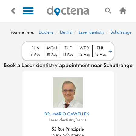
You are here:
Doctena
Dentist
Laser dentistry
Schuttrange
SUN
MON
TUE
WED
THU
9 Aug
10 Aug
11 Aug
12 Aug
13 Aug
Book a Laser dentistry appointment near Schuttrange
DR. MARIO GAWELLEK
Laser dentistry
,
Dentist
53 Rue Principale,
5367 Schuttrange