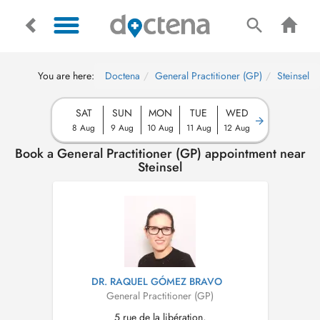
You are here:
Doctena
General Practitioner (GP)
Steinsel
SAT
SUN
MON
TUE
WED
8 Aug
9 Aug
10 Aug
11 Aug
12 Aug
Book a General Practitioner (GP) appointment near
Steinsel
DR. RAQUEL GÓMEZ BRAVO
General Practitioner (GP)
5 rue de la libération,