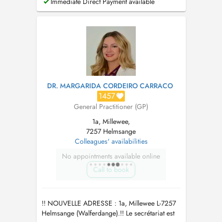
Immediate Direct Payment available
DR. MARGARIDA CORDEIRO CARRACO
1457
General Practitioner (GP)
1a, Millewee,
7257 Helmsange
Colleagues' availabilities
No appointments available online
Call to book
!! NOUVELLE ADRESSE : 1a, Millewee L-7257
Helmsange (Walferdange).!! Le secrétariat est