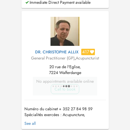
Immediate Direct Payment available
psychothérapie est d'environ 2 à 3 mois. Merci
de bien vouloir adresser vos demandes
exclusivement par e-mail, afin de facil...
417
DR. CHRISTOPHE ALLIX
General Practitioner (GP)
,
Acupuncturist
20 rue de l'Eglise,
7224 Walferdange
No appointments available online
Call to book
Numéro du cabinet + 352 27 84 98 59
Spécialités exercées : Acupuncture,
Phytotherapie , Complémentation alimentaire
See all
Médecine Traditionnelle Chinoise , Ventouses ,