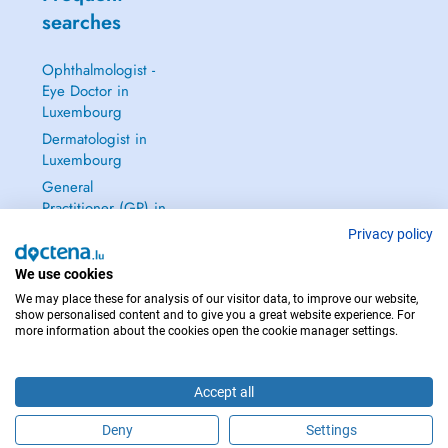
searches
Ophthalmologist -
Eye Doctor in
Luxembourg
Dermatologist in
Luxembourg
General
Practitioner (GP) in
Luxembourg
Privacy policy
Gynecologist in
We use cookies
Luxembourg
We may place these for analysis of our visitor data, to improve our website,
See all →
show personalised content and to give you a great website experience. For
more information about the cookies open the cookie manager settings.
Accept all
IN CASE OF EMERGENCIES, PLEASE CONTACT : 112
Deny
Settings
Copyright © 2026 - DOCTENA S.A. 42, Rue de la Vallée, L-2661 Luxembourg