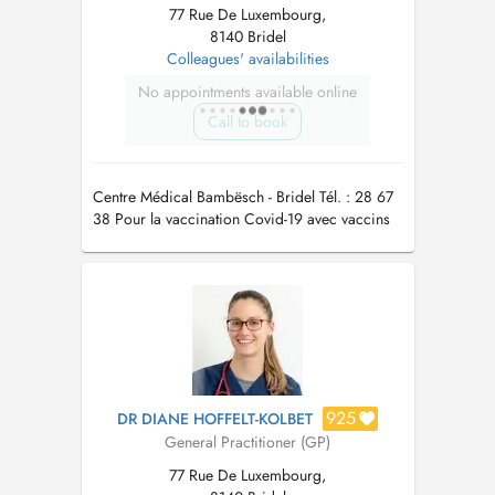
77 Rue De Luxembourg,
8140 Bridel
Colleagues' availabilities
No appointments available online
Call to book
Centre Médical Bambësch - Bridel Tél. : 28 67
38 Pour la vaccination Covid-19 avec vaccins
actualisés automne/hiver 2023/24 merci de
prendre rdv par téléphone au secrétariat
925
DR DIANE HOFFELT-KOLBET
General Practitioner (GP)
77 Rue De Luxembourg,