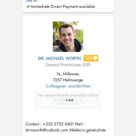
See all
le mercredi de 13h à 17h au +352 26 00 86
Immediate Direct Payment available
33. Toutes les disponibilités ne sont pas en
ligne. Chaque jour, des créneaux sont réservés
aux patients habitue...
193
DR. MICHAEL WORTH
General Practitioner (GP)
1a, Millewee,
7257 Helmsange
Colleagues' availabilities
No appointments available online
Call to book
Contact : +352 2752 0401 Mail :
drmworth@outlook.com
Médecin généraliste