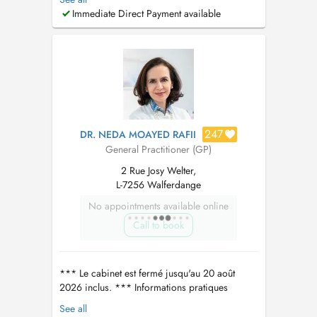
d'envoyer par email-reponse leur nom, prénom
Immediate Direct Payment available
et adresse postale pour que le rendez-vous soit
accepté. Une plage horaire par patient svp
Consultation pour...
247
DR. NEDA MOAYED RAFII
General Practitioner (GP)
2 Rue Josy Welter,
L-7256 Walferdange
No appointments available online
Call to book
*** Le cabinet est fermé jusqu'au 20 août
2026 inclus. *** Informations pratiques
concernant les séances de psychotérapies: Le
See all
délai actuel pour un premier rendez-vous de