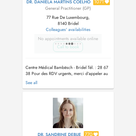
1071
DR. DANIELA MARTINS COELHO
General Practitioner (GP)
77 Rue De Luxembourg,
8140 Bridel
Colleagues' availabilities
No appointments available online
Call to book
Centre Médical Bambësch - Bridel Tél. : 28 67
38 Pour des RDV urgents, merci d'appeler au
secrétariat Pour la vaccination Covid-19, merci
See all
de prendre rdv par téléphone au secrétariat
Para consultas urgentes, pode telefonar ao
secretariato. Para vacinação Covid-19, pode
telefonar ao secretari...
770
DR. SANDRINE DEBUE