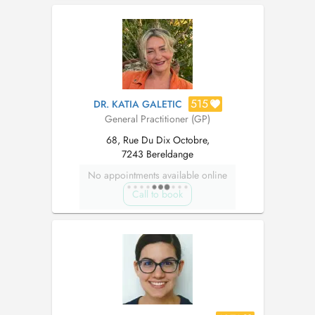
An Mo , Pharmacopée...
515
DR. KATIA GALETIC
General Practitioner (GP)
68, Rue Du Dix Octobre,
7243 Bereldange
No appointments available online
Call to book