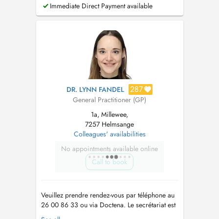
ouvert du lundi au vendredi de 7h30 à 11h30 et
Immediate Direct Payment available
le mercredi de 13h à 17h au +352 26 00 86
33.
287
DR. LYNN FANDEL
General Practitioner (GP)
1a, Millewee,
7257 Helmsange
Colleagues' availabilities
No appointments available online
Call to book
Veuillez prendre rendez-vous par téléphone au
26 00 86 33 ou via Doctena. Le secrétariat est
ouvert du lundi au vendredi de 7h30 à 11h30 et