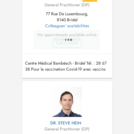
General Practitioner (GP)
77 Rue De Luxembourg,
8140 Bridel
Colleagues' availabilities
No appointments available online
Call to book
Centre Médical Bambësch - Bridel Tél. : 28 67
38 Pour la vaccination Covid-19 avec vaccins
actualisés automne/hiver 2023/24 merci de
prendre rdv par téléphone au secrétariat
DR. STEVE HEIN
General Practitioner (GP)