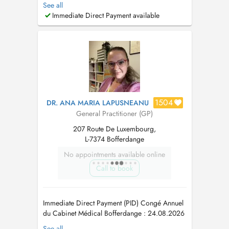
depuis octobre 2022. 2022 : Travail de fin
See all
d'études, pour l'obtention de Docteur en
Immediate Direct Payment available
médecine, sur la création d'une prescription
pour promouvoir l'activité physique au
Luxembourg. 2019 - 2022: Formation de
spécialisation ...
1504
DR. ANA MARIA LAPUSNEANU
General Practitioner (GP)
207 Route De Luxembourg,
L-7374 Bofferdange
No appointments available online
Call to book
Immediate Direct Payment (PID) Congé Annuel
du Cabinet Médical Bofferdange : 24.08.2026
28.08.2026 Les nouveaux patients sont pries
See all