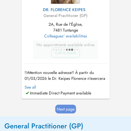
DR. FLORENCE KEIPES
General Practitioner (GP)
2A, Rue de l'Église,
7481 Tuntange
Colleagues' availabilities
No appointments available online
Call to book
!!Attention nouvelle adresse!! À partir du
01/03/2026 le Dr. Keipes Florence n'exercera
plus au Cabinet Médical Steinsel, mais au
See all
Centre Médical Tënten 2A, rue de l'Eglise L
Immediate Direct Payment available
7481 Tuntange Tel : 26 39 63 Fax : 26 39 63
63 www.cmt.lu mail :
info@cmt.lu
Le Dr Keipes
remplace également le...
Next page
General Practitioner (GP)