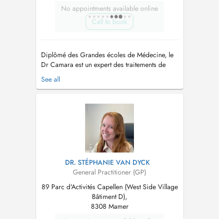
No appointments available online
Call to book
Diplômé des Grandes écoles de Médecine, le
Dr Camara est un expert des traitements de
réjuvénation, anti-âge et de micro-nutrition. Des
See all
techniques non-invasives qui vous procurent
des améliorations instantanées et des résultats
spectaculaires. Le Dr Camara propose des
protocoles de soins sur mesure...
DR. STÉPHANIE VAN DYCK
General Practitioner (GP)
89 Parc d'Activités Capellen (West Side Village
Bâtiment D),
8308 Mamer