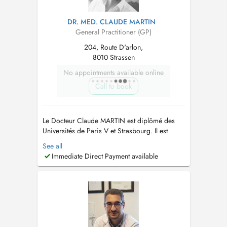
DR. MED. CLAUDE MARTIN
General Practitioner (GP)
204, Route D'arlon,
8010 Strassen
No appointments available online
Call to book
Le Docteur Claude MARTIN est diplômé des
Universités de Paris V et Strasbourg. Il est
compétent en Médecine Esthétique et Chirurgie
See all
Dermatologique. Il réalise tous les actes de
Immediate Direct Payment available
Médecine Esthétique (Injections Faciales à
Visée Esthétique) de même que les actes de
diagnostic et traitements dermatologi...