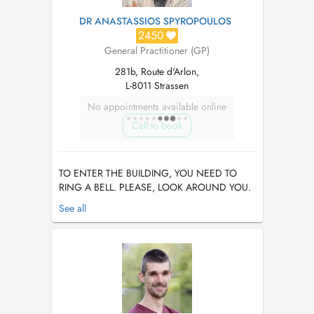
DR ANASTASSIOS SPYROPOULOS
2450
General Practitioner (GP)
281b, Route d'Arlon,
L-8011 Strassen
No appointments available online
Call to book
TO ENTER THE BUILDING, YOU NEED TO
RING A BELL. PLEASE, LOOK AROUND YOU.
THE BELLS ARE NEXT TO THE POST BOXES.
See all
If you use Google MAPS, just enter Dr
Spyropoulos at the address bar. There is an
ERROR with the ADRESS in google....