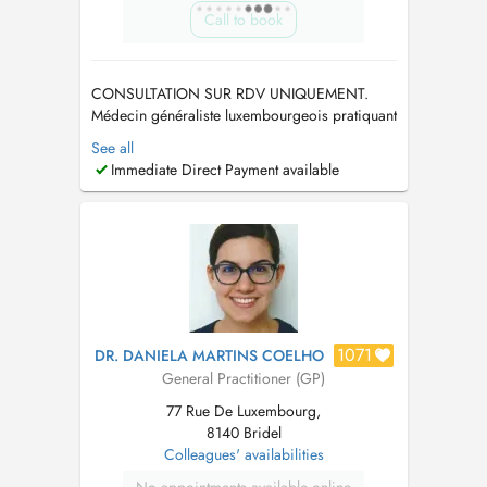
Call to book
CONSULTATION SUR RDV UNIQUEMENT.
Médecin généraliste luxembourgeois pratiquant
au Centre Médical Capellen. Diplômé de la
See all
Faculté de Médecine de Nancy (F). En cas
Immediate Direct Payment available
d'urgence, appelez le 28 37 39 si vous ne
trouvez pas de plage horaire qui vous
convienne. Tout rendez-vous non honoré ou
annulé à moi...
1071
DR. DANIELA MARTINS COELHO
General Practitioner (GP)
77 Rue De Luxembourg,
8140 Bridel
Colleagues' availabilities