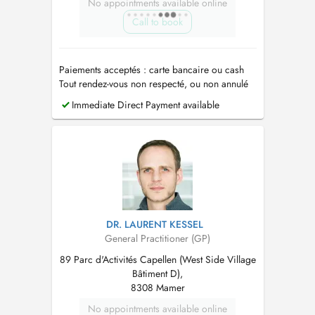
No appointments available online
Call to book
Paiements acceptés : carte bancaire ou cash
Tout rendez-vous non respecté, ou non annulé
au moins 24h avant, sera facturé
Immediate Direct Payment available
DR. LAURENT KESSEL
General Practitioner (GP)
89 Parc d'Activités Capellen (West Side Village
Bâtiment D),
8308 Mamer
No appointments available online