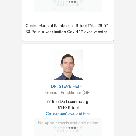
Call to book
Centre Médical Bambësch - Bridel Tél. : 28 67
38 Pour la vaccination Covid-19 avec vaccins
actualisés automne/hiver 2023/24 merci de
prendre rdv par téléphone au secrétariat
DR. STEVE HEIN
General Practitioner (GP)
77 Rue De Luxembourg,
8140 Bridel
Colleagues' availabilities
No appointments available online
Call to book