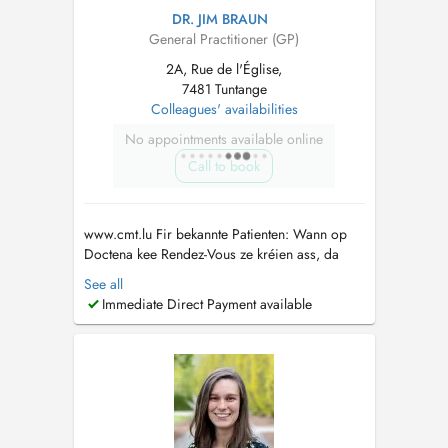
DR. JIM BRAUN
General Practitioner (GP)
2A, Rue de l'Église,
7481 Tuntange
Colleagues' availabilities
No appointments available online
Call to book
www.cmt.lu Fir bekannte Patienten: Wann op
Doctena kee Rendez-Vous ze kréien ass, da
rufft eis gären un. Pour patients connus: Si
See all
vous ne trouvez pas de rendez-vous sur
Immediate Direct Payment available
Doctena, n'hésitez pas de nous appeler....