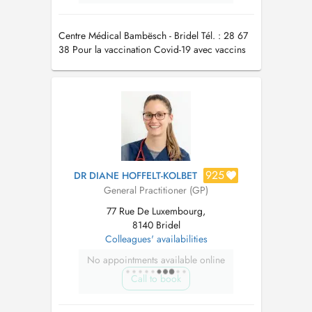
Centre Médical Bambësch - Bridel Tél. : 28 67
38 Pour la vaccination Covid-19 avec vaccins
actualisés automne/hiver 2023/24 merci de
prendre rdv par téléphone au secrétariat
925
DR DIANE HOFFELT-KOLBET
General Practitioner (GP)
77 Rue De Luxembourg,
8140 Bridel
Colleagues' availabilities
No appointments available online
Call to book