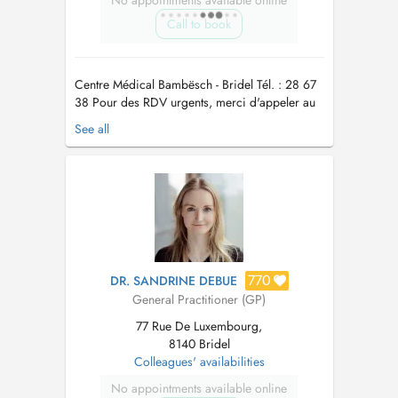
No appointments available online
Call to book
Centre Médical Bambësch - Bridel Tél. : 28 67
38 Pour des RDV urgents, merci d'appeler au
secrétariat Pour la vaccination Covid-19, merci
See all
de prendre rdv par téléphone au secrétariat
Para consultas urgentes, pode telefonar ao
secretariato. Para vacinação Covid-19, pode
telefonar ao secretari...
770
DR. SANDRINE DEBUE
General Practitioner (GP)
77 Rue De Luxembourg,
8140 Bridel
Colleagues' availabilities
No appointments available online