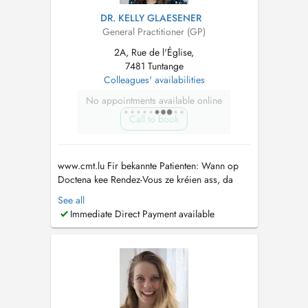
DR. KELLY GLAESENER
General Practitioner (GP)
2A, Rue de l'Église,
7481 Tuntange
Colleagues' availabilities
No appointments available online
Call to book
www.cmt.lu Fir bekannte Patienten: Wann op
Doctena kee Rendez-Vous ze kréien ass, da
rufft eis gären un. Pour patients connus: Si
See all
vous ne trouvez pas de rendez-vous sur
Immediate Direct Payment available
Doctena, n'hésitez pas de nous appeler....