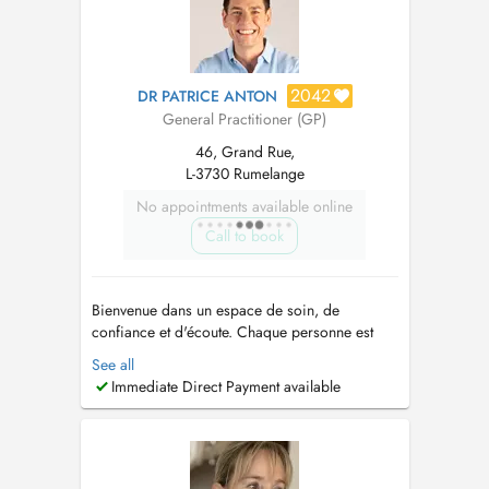
toute...
2042
DR PATRICE ANTON
General Practitioner (GP)
46, Grand Rue,
L-3730 Rumelange
No appointments available online
Call to book
Bienvenue dans un espace de soin, de
confiance et d'écoute. Chaque personne est
unique, avec ses propres défis et aspirations
See all
en matière de santé. Mon rôle est de vous
Immediate Direct Payment available
accompagner avec attention, respect et
humanité. Que vous veniez pour un souci de
santé ponctuel, un suivi régulier ou une
questi...