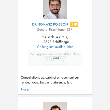
3
DR. TOMASZ POISSON
General Practitioner (GP)
2 rue de la Croix,
L-3823 Schifflange
Colleagues' availabilities
No appointments available online
Call to book
Consultations au cabinet uniquement sur
rendez vous. En cas d'absence, la dr
Grammatikou assure le remplacement depuis
See all
aout 2023. Les rendez vous pour une
vaccination anti-covid 19 ne peuvent être pris
que par téléphone et ne peuvent pas être
combinés à d'autre motif de consultation. Pour