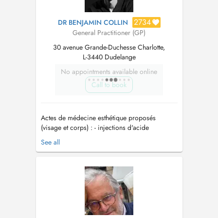
2734
DR BENJAMIN COLLIN
General Practitioner (GP)
30 avenue Grande-Duchesse Charlotte,
L-3440 Dudelange
No appointments available online
Call to book
Actes de médecine esthétique proposés
(visage et corps) : - injections d'acide
hyaluronique - injections de toxine botulique
See all
(botox) - injections d'inducteurs de collagène
(Radiesse, Lenisna, Juvelook) - mésolift au
NCTF 135HA - mésobotox ("microbotox") -
pose de fils tenseurs Aptos (expert...