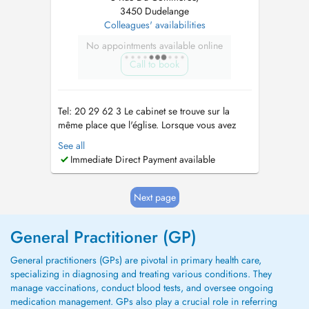
3450 Dudelange
Colleagues' availabilities
No appointments available online
Call to book
Tel: 20 29 62 3 Le cabinet se trouve sur la
même place que l'église. Lorsque vous avez
l'église en face de vous, c'est à votre droite,
See all
dans l'immeuble où il y a la Galerie Armand
Immediate Direct Payment available
Gaasch. A consulta està na mesma praça que a
igreja. Cuando voce tem a igreja a sua frente,
a consulta està a sua dir...
Next page
General Practitioner (GP)
General practitioners (GPs) are pivotal in primary health care,
specializing in diagnosing and treating various conditions. They
manage vaccinations, conduct blood tests, and oversee ongoing
medication management. GPs also play a crucial role in referring