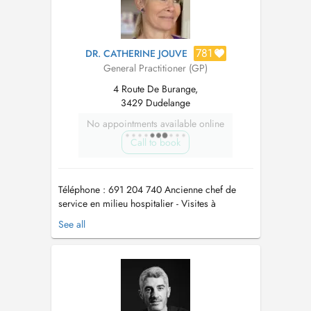
781
DR. CATHERINE JOUVE
General Practitioner (GP)
4 Route De Burange,
3429 Dudelange
No appointments available online
Call to book
Téléphone : 691 204 740 Ancienne chef de
service en milieu hospitalier - Visites à
domicile Fermeture exceptionnelle le vendredi
See all
24/07/2026 Le cabinet est fermé les
mercredis après-midi et les jeudis matin Le
cabinet sera fermé du 4 au 21 août 2026 ...