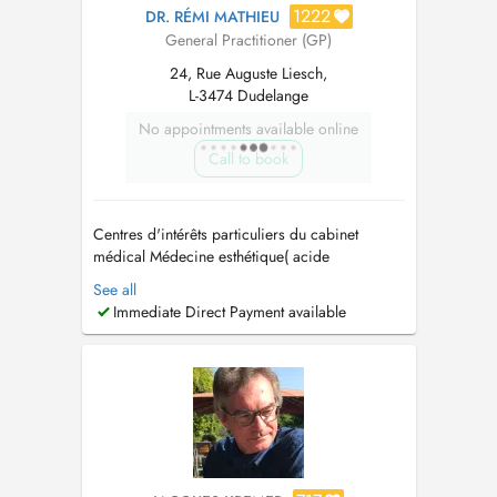
1222
DR. RÉMI MATHIEU
General Practitioner (GP)
24, Rue Auguste Liesch,
L-3474 Dudelange
No appointments available online
Call to book
Centres d'intérêts particuliers du cabinet
médical Médecine esthétique( acide
hyaluronique, toxine botulique, peelings,
See all
mésothérapie ,rejuvenation, microneedling) -
Immediate Direct Payment available
Médecine Générale - Nutrition/Micronutrition -
Mésothérapie en médecine du sport, des os et
des articulations - Maladie des ve...