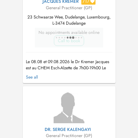
717
JACQUES KREMER
General Practitioner (GP)
23 Schwaarze Wee, Dudelange, Luxembourg,
L-3474 Dudelange
No appointments available online
Call to book
Le 08.08 et 09.08.2026 le Dr Kremer Jacques
est au CHEM Esch-Alzette de 7h00-19h00 Le
cabinet médical est fermé du 07.08 au
See all
06.09.2026 . Le cabinet médical est ouvert le
07 au 11.09.2026 uniquement le matin sans
rendez-vous. A partir du 14.09.2026 le cabinet
médical ouvre normalement. Pendan...
DR. SERGE KALENGAYI
General Practitioner (GP)