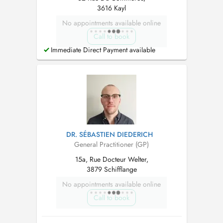
3616 Kayl
No appointments available online
Call to book
Immediate Direct Payment available
DR. SÉBASTIEN DIEDERICH
General Practitioner (GP)
15a, Rue Docteur Welter,
3879 Schifflange
No appointments available online
Call to book