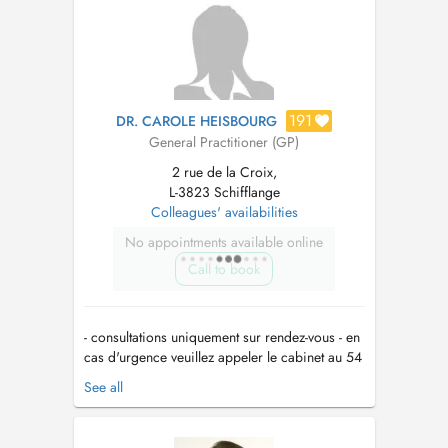
étage. En princi...
191
DR. CAROLE HEISBOURG
General Practitioner (GP)
2 rue de la Croix,
L-3823 Schifflange
Colleagues' availabilities
No appointments available online
Call to book
- consultations uniquement sur rendez-vous - en
cas d'urgence veuillez appeler le cabinet au 54
82 98 - en cas de toux et de fièvre, veuillez svp
See all
porter un masque au cabinet - pour toute
question merci d'appeler au 54 82 98 -
Termine nur nach Vereinbarung - Im Falle eines