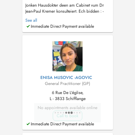
Jonken Hausdokter deen am Cabinet vum Dr
Jean-Paul Kremer konsulteiert. Ech bidden : -
den suivi vun Kanner, Jugendlecher,
See all
Erwuessener a Senioren un - betreiung vun
Immediate Direct Payment available
akuten ewéi chronesch Krankheete -
Visitten Doheem. - Impfunge. - Certificate vir
de Permis, an all Sportaarten - Behand...
ENISA MUSOVIC -AGOVIC
General Practitioner (GP)
6 Rue De L'église,
L - 3833 Schifflange
No appointments available online
Call to book
Immediate Direct Payment available