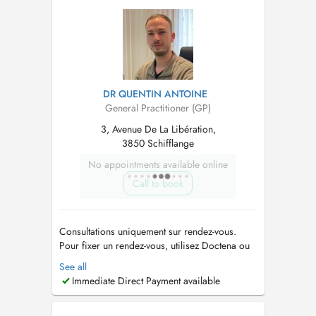
DR QUENTIN ANTOINE
General Practitioner (GP)
3, Avenue De La Libération,
3850 Schifflange
No appointments available online
Call to book
Consultations uniquement sur rendez-vous.
Pour fixer un rendez-vous, utilisez Doctena ou
appelez le secrétariat au +352 54 04 96. En
See all
collaboration avec Docteur Masclet. Il y a deux
Immediate Direct Payment available
accès possibles : - Le premier se situe au 3
Avenue de la Libération. Le cabinet est au 1er