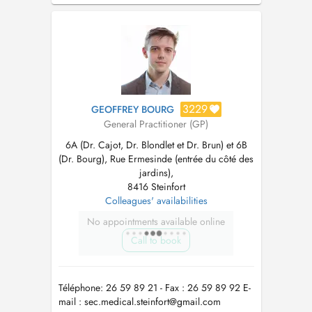
Mésothérapie de l'appareil locomoteur °
Infiltrations articulaires (acide hyal...
3229
GEOFFREY BOURG
General Practitioner (GP)
6A (Dr. Cajot, Dr. Blondlet et Dr. Brun) et 6B
(Dr. Bourg), Rue Ermesinde (entrée du côté des
jardins),
8416 Steinfort
Colleagues' availabilities
No appointments available online
Call to book
Téléphone: 26 59 89 21 - Fax : 26 59 89 92 E-
mail :
sec.medical.steinfort@gmail.com