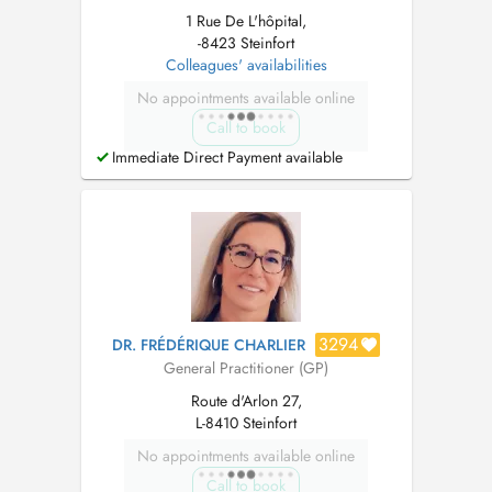
1 Rue De L'hôpital,
-8423 Steinfort
Colleagues' availabilities
No appointments available online
Call to book
Immediate Direct Payment available
3294
DR. FRÉDÉRIQUE CHARLIER
General Practitioner (GP)
Route d'Arlon 27,
L-8410 Steinfort
No appointments available online
Call to book