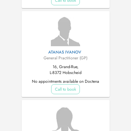
Call to book
ATANAS IVANOV
General Practitioner (GP)
16, Grand-Rue,
L-8372 Hobscheid
No appointments available on Doctena
Call to book