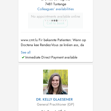
7481 Tuntange
Colleagues' availabilities
No appointments available online
Call to book
www.cmt.lu Fir bekannte Patienten: Wann op
Doctena kee Rendez-Vous ze kréien ass, da
rufft eis gären un. Pour patients connus: Si
See all
vous ne trouvez pas de rendez-vous sur
Immediate Direct Payment available
Doctena, n'hésitez pas de nous appeler....
DR. KELLY GLAESENER
General Practitioner (GP)