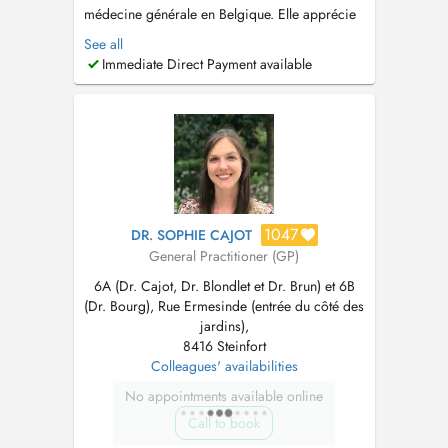
médecine générale en Belgique. Elle apprécie
la richesse et la diversité de la médecine de
See all
premier recours. Elle accorde une attention
Immediate Direct Payment available
particulière au suivi personnalisé de chacun,
du nourrisson à la personne âgée. Ses
domaines dintérêt incluent notamment la pé...
1047
DR. SOPHIE CAJOT
General Practitioner (GP)
6A (Dr. Cajot, Dr. Blondlet et Dr. Brun) et 6B
(Dr. Bourg), Rue Ermesinde (entrée du côté des
jardins),
8416 Steinfort
Colleagues' availabilities
No appointments available online
Call to book