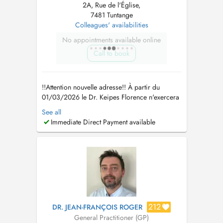
2A, Rue de l'Église,
7481 Tuntange
Colleagues' availabilities
No appointments available online
Call to book
!!Attention nouvelle adresse!! À partir du
01/03/2026 le Dr. Keipes Florence n'exercera
plus au Cabinet Médical Steinsel, mais au
See all
Centre Médical Tënten 2A, rue de l'Eglise L
Immediate Direct Payment available
7481 Tuntange Tel : 26 39 63 Fax : 26 39 63
63 www.cmt.lu mail :
info@cmt.lu
Le Dr Keipes
remplace également le...
212
DR. JEAN-FRANÇOIS ROGER
General Practitioner (GP)