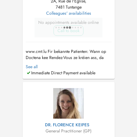
2A, Rue de l'Église,
7481 Tuntange
Colleagues' availabilities
No appointments available online
Call to book
www.cmt.lu Fir bekannte Patienten: Wann op
Doctena kee Rendez-Vous ze kréien ass, da
rufft eis gären un. Pour patients connus: Si
See all
vous ne trouvez pas de rendez-vous sur
Immediate Direct Payment available
Doctena, n'hésitez pas de nous appeler....
DR. FLORENCE KEIPES
General Practitioner (GP)