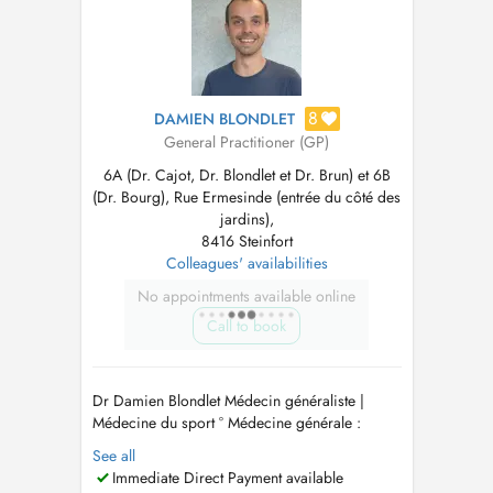
bâtiments durant 50 m. La p...
8
DAMIEN BLONDLET
General Practitioner (GP)
6A (Dr. Cajot, Dr. Blondlet et Dr. Brun) et 6B
(Dr. Bourg), Rue Ermesinde (entrée du côté des
jardins),
8416 Steinfort
Colleagues' availabilities
No appointments available online
Call to book
Dr Damien Blondlet Médecin généraliste |
Médecine du sport ° Médecine générale :
Consultations de suivi, médecine préventive et
See all
prise en charge des pathologies aiguës ou
Immediate Direct Payment available
chroniques. ° Traumatologie du sport °