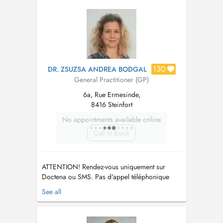
130
DR. ZSUZSA ANDREA BODGAL
General Practitioner (GP)
6a, Rue Ermesinde,
8416 Steinfort
No appointments available online
Call to book
ATTENTION! Rendez-vous uniquement sur
Doctena ou SMS. Pas d'appel téléphonique
s.v.p. PARKING: Vous pouvez vous garer sur le
See all
parking autour des bâtiments gratuitement et
devant la boulangerie Fischer, et continuer à
pied sur la zone piétonne entre les nouveaux