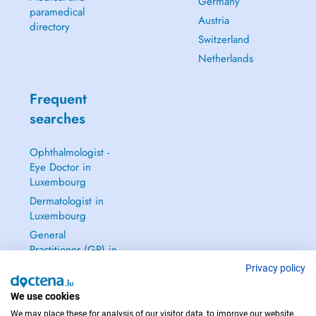
Germany
paramedical
Austria
directory
Switzerland
Netherlands
Frequent
searches
Ophthalmologist -
Eye Doctor in
Luxembourg
Dermatologist in
Luxembourg
General
Practitioner (GP) in
Luxembourg
Privacy policy
Gynecologist in
We use cookies
Luxembourg
We may place these for analysis of our visitor data, to improve our website,