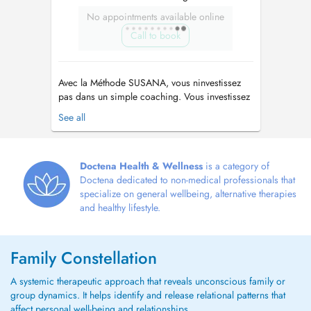
No appointments available online
Call to book
Avec la Méthode SUSANA, vous ninvestissez
pas dans un simple coaching. Vous investissez
en vous, pour retrouver votre juste place et
See all
redevenir pleinement vous-même. Jaide les
personnes qui se sont oubliées à force de
porter pour les autres à retrouver leur juste
place, leur confiance, leur équili...
Doctena Health & Wellness
is a category of
Doctena dedicated to non-medical professionals that
specialize on general wellbeing, alternative therapies
and healthy lifestyle.
Family Constellation
A systemic therapeutic approach that reveals unconscious family or
group dynamics. It helps identify and release relational patterns that
affect personal well-being and relationships.