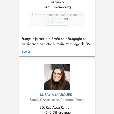
Par vidéo,
2450 Luxembourg
No appointments available online
Call to book
Français Je suis diplômée en pédagogie et
passionnée par lêtre humain. Vers lâge de 36
ans, jai découvert la thérapie comme un
See all
chemin de connaissance de soi, dexpansion
de la conscience et de reconnexion au plaisir
de vivre. Jai approfondi mes études en thérapie
des constellations familiales ...
SUSANA MARQUES
Family Constellation
,
Personal Coach
35, Rue Asca Rampini,
4546 Differdange