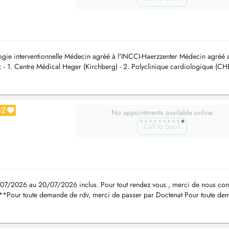
logie interventionnelle Médecin agréé à l'INCCI-Haerzzenter Médecin agréé 
: - 1. Centre Médical Heger (Kirchberg) - 2. Polyclinique cardiologique (C
...
82
No appointments available online
Call to book
/07/2026 au 20/07/2026 inclus. Pour tout rendez vous , merci de nous con
a **Pour toute demande de rdv, merci de passer par Doctenat Pour toute d