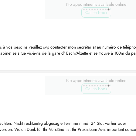
No appointments available online
Call to book
 à vos besoins veuillez svp contacter mon secrétariat au numéro de téléph
inet se situe vis-à-vis de la gare d' Esch/Alzette et se trouve à 100m du pa
No appointments available online
Call to book
chten: Nicht rechtzeitig abgesagte Termine mind. 24 Std. vorher oder
erden. Vielen Dank für Ihr Verständnis. Ihr Praxisteam Avis important conce
...