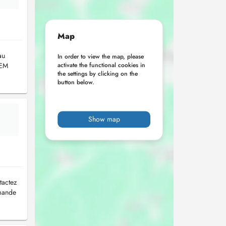
Map
au
In order to view the map, please
HEM
activate the functional cookies in
the settings by clicking on the
button below.
Show map
tactez
emande