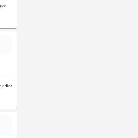
que
aladies