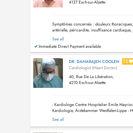
4137 Esch-sur-Alzette
Symptômes concernés : douleurs thoraciques, p
artérielle, péricardite, insuffisance cardia
doppler, Echographie des carotides (troncs su
See all
Immediate Direct Payment available
75
DR. DANARAJEN COOLEN
Cardiologist (Heart Doctor)
40, Rue De La Libération,
4210 Esch-sur-Alzette
- Kardiologe Centre Hospitalier Emile Mayrisch
Kardiologie, Ärztekammer Westfalen-Lippe - H
See all