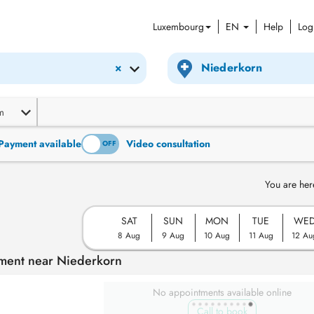
Luxembourg
EN
Help
Log
×
m
Payment available
Video consultation
ON
OFF
You are her
SAT
SUN
MON
TUE
WE
8 Aug
9 Aug
10 Aug
11 Aug
12 Au
tment near Niederkorn
No appointments available online
Call to book