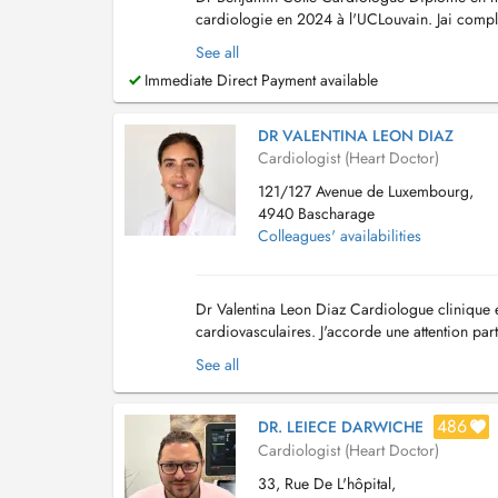
cardiologie en 2024 à l'UCLouvain. Jai compl
(Université de Liège, 2024) ainsi qu'un DIU d
See all
Immediate Direct Payment available
DR VALENTINA LEON DIAZ
Cardiologist (Heart Doctor)
121/127 Avenue de Luxembourg,
4940 Bascharage
Colleagues' availabilities
Dr Valentina Leon Diaz Cardiologue clinique et
cardiovasculaires. J'accorde une attention par
questions afin que chacun puisse comp...
See all
486
DR. LEIECE DARWICHE
Cardiologist (Heart Doctor)
33, Rue De L'hôpital,