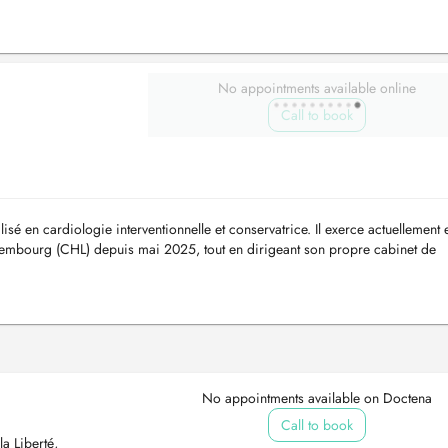
No appointments available online
Call to book
é en cardiologie interventionnelle et conservatrice. Il exerce actuellement e
xembourg (CHL) depuis mai 2025, tout en dirigeant son propre cabinet de
des...
No appointments available on Doctena
Call to book
a Liberté,