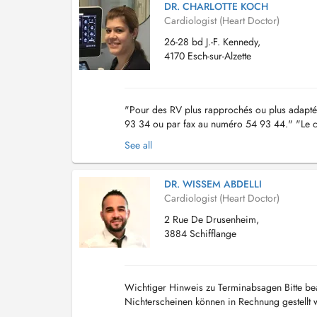
DR. CHARLOTTE KOCH
Cardiologist (Heart Doctor)
26-28 bd J.-F. Kennedy,
4170 Esch-sur-Alzette
"Pour des RV plus rapprochés ou plus adaptés
93 34 ou par fax au numéro 54 93 44." "Le cab
de la Place de l'Hôtel de Ville."...
See all
DR. WISSEM ABDELLI
Cardiologist (Heart Doctor)
2 Rue De Drusenheim,
3884 Schifflange
Wichtiger Hinweis zu Terminabsagen Bitte bea
Nichterscheinen können in Rechnung gestellt w
les rendez-vous Merci de noter : Les rendez-vo