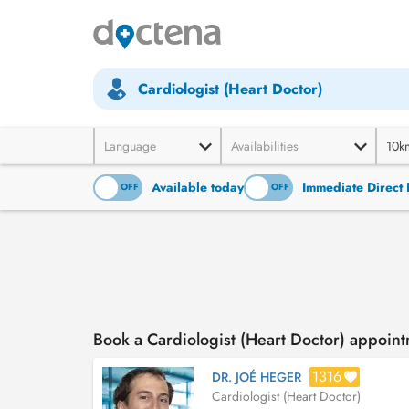
Cardiologist (Heart Doctor)
Language
Availabilities
10k
Available today
Immediate Direct 
ON
OFF
ON
OFF
Book a Cardiologist (Heart Doctor) appoin
1316
DR. JOÉ HEGER
Cardiologist (Heart Doctor)