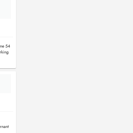
one 54
rking
rnant