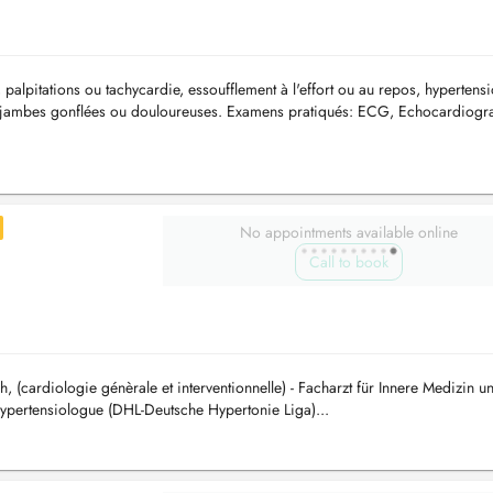
alpitations ou tachycardie, essoufflement à l'effort ou au repos, hypertens
que, jambes gonflées ou douloureuses. Examens pratiqués: ECG, Echocardiogr
pra-ao...
No appointments available online
Call to book
, (cardiologie génèrale et interventionnelle) - Facharzt für Innere Medizin u
ypertensiologue (DHL-Deutsche Hypertonie Liga)...