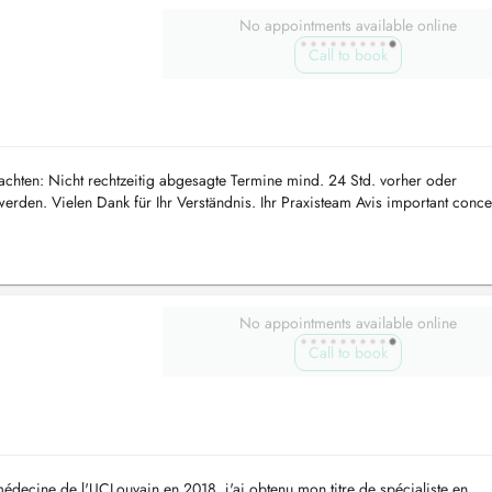
No appointments available online
Call to book
chten: Nicht rechtzeitig abgesagte Termine mind. 24 Std. vorher oder
erden. Vielen Dank für Ihr Verständnis. Ihr Praxisteam Avis important conce
...
No appointments available online
Call to book
ecine de l'UCLouvain en 2018, j'ai obtenu mon titre de spécialiste en