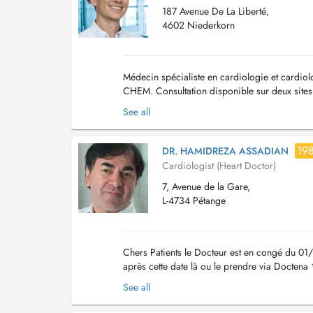
187 Avenue De La Liberté,
4602 Niederkorn
Médecin spécialiste en cardiologie et cardio
CHEM. Consultation disponible sur deux sites
Niederkorn) En cas de rendez-vous urgent, veu
See all
19
DR. HAMIDREZA ASSADIAN
Cardiologist (Heart Doctor)
7, Avenue de la Gare,
L-4734 Pétange
Chers Patients le Docteur est en congé du 01
après cette date là ou le prendre via Docten
de renouvellement ordonnance, facturatio...
See all