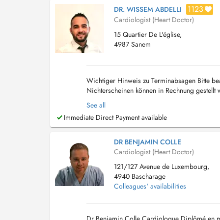
1123
DR. WISSEM ABDELLI
Cardiologist (Heart Doctor)
15 Quartier De L'église,
4987 Sanem
Wichtiger Hinweis zu Terminabsagen Bitte bea
Nichterscheinen können in Rechnung gestellt w
les rendez-vous Merci de noter : Les rendez-vo
See all
Immediate Direct Payment available
DR BENJAMIN COLLE
Cardiologist (Heart Doctor)
121/127 Avenue de Luxembourg,
4940 Bascharage
Colleagues' availabilities
Dr Benjamin Colle Cardiologue Diplômé en méd