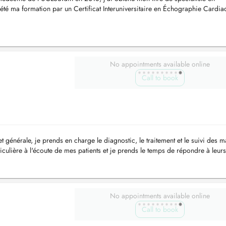
été ma formation par un Certificat Interuniversitaire en Échographie Cardia
e Cardiomyo...
No appointments available online
Call to book
 générale, je prends en charge le diagnostic, le traitement et le suivi des m
ticulière à l'écoute de mes patients et je prends le temps de répondre à leurs
No appointments available online
Call to book