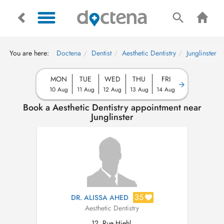
You are here:
Doctena
Dentist
Aesthetic Dentistry
Junglinster
MON
TUE
WED
THU
FRI
10 Aug
11 Aug
12 Aug
13 Aug
14 Aug
Book a Aesthetic Dentistry appointment near
Junglinster
35
DR. ALISSA AHED
Aesthetic Dentistry
12, Rue Hiehl,