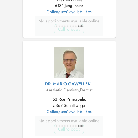
6131 Junglinster
Colleagues' availabilities
No appointments available online
Call to book
DR. MARIO GAWELLEK
Aesthetic Dentistry
,
Dentist
53 Rue Principale,
5367 Schuttrange
Colleagues' availabilities
No appointments available online
Call to book