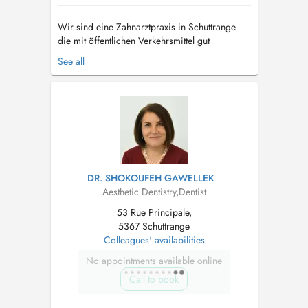
Wir sind eine Zahnarztpraxis in Schuttrange
die mit öffentlichen Verkehrsmittel gut
erreichbar ist und über Parkplätze verfügt. Wir
See all
haben einen behindertengerechten Aufzug.
Termine sind ausschließlich für Patienten.
Notre cabinet dentaire est situé à Shuttrange,
nous disposons d'un parking deva...
DR. SHOKOUFEH GAWELLEK
Aesthetic Dentistry
,
Dentist
53 Rue Principale,
5367 Schuttrange
Colleagues' availabilities
No appointments available online
Call to book