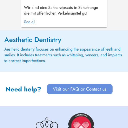
Wir sind eine Zahnarztpraxis in Schuttrange
die mit öffentlichen Verkehrsmittel gut
erreichbar ist und über Parkplätze verfügt. Wir
See all
haben einen behindertengerechten Aufzug.
Termine sind ausschließlich für Patienten.
Relaxationstherapie für Angstpatienten. Notre
Aesthetic Dentistry
cabinet dentaire est situé à Shu...
Aesthetic dentistry focuses on enhancing the appearance of teeth and
smiles. It includes treatments such as whitening, veneers, and implants
to correct imperfections.
Need help?
Visit our FAQ or Contact us