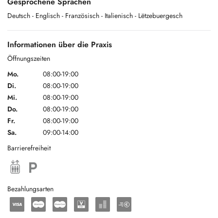
Gesprochene Sprachen
Possibilité de parking en attendant la fin des travaux du parking public
Deutsch
- Englisch
- Französisch
- Italienisch
- Lëtzebuergesch
communal:
- Parking "Jugendhaus" Rue de la Forêt avec disque de stationnement
Informationen über die Praxis
- Emplacements dans la Rue Basse à partir de la résidence n°34 avec
Öffnungszeiten
disque de stationnement
Mo.
08:00-19:00
Di.
08:00-19:00
Mi.
08:00-19:00
Do.
08:00-19:00
Fr.
08:00-19:00
Sa.
09:00-14:00
Barrierefreiheit
Bezahlungsarten