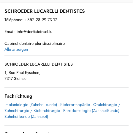
SCHROEDER LUCARELLI DENTISTES
Téléphone: +352 28 99 73 17
Email:
info@dentisteinsel.lu
Cabinet dentaire pluridisciplinaire
Alle anzeigen
- Soins enfants et adultes
SCHROEDER LUCARELLI DENTISTES
- Chirurgie dentaire
1, Rue Paul Eyschen,
7317 Steinsel
- Parodontie
- Orthodontie enfants et adultes
Fachrichtung
Implantologie (Zahnheilkunde)
-
Kieferorthopädie
-
Oralchirurgie /
Zahnchirurgie / Kieferchirurgie
-
Parodontologie (Zahnheilkunde)
-
Consultations sur rdv
Zahnheilkunde (Zahnarzt)