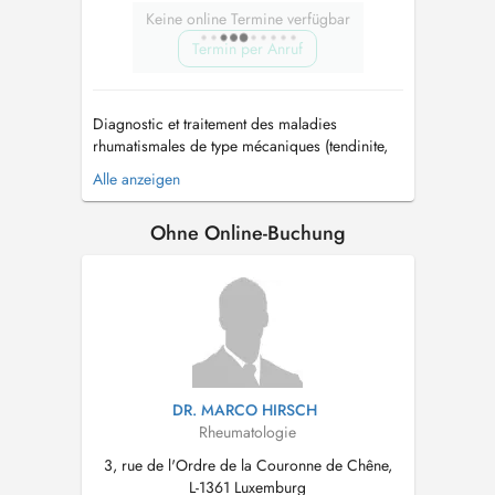
Keine online Termine verfügbar
Termin per Anruf
Diagnostic et traitement des maladies
rhumatismales de type mécaniques (tendinite,
arthrose) et inflammatoires (polyarthrite,
Alle anzeigen
spondylarthrite, maladies auto-immunes, auto-
inflammatoires...) Dépistage et traitement de
Ohne Online-Buchung
l'ostéoporose Infiltrations thérapeutiques
(corticoïdes, acide hyaluronique) Ec...
DR. MARCO HIRSCH
Rheumatologie
3, rue de l'Ordre de la Couronne de Chêne,
L-1361 Luxemburg