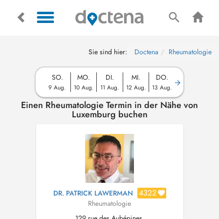
Sie sind hier:
Doctena
Rheumatologie
SO.
MO.
DI.
MI.
DO.
9 Aug.
10 Aug.
11 Aug.
12 Aug.
13 Aug.
Einen Rheumatologie Termin in der Nähe von
Luxemburg buchen
4322
DR. PATRICK LAWERMAN
Rheumatologie
129 rue des Aubépines,