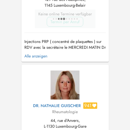
1145 Luxembourg-Belair
Keine online Termine verfügbar
Termin per Anruf
Injections PRP ( concentré de plaquettes ) sur
RDV avec la secrétaire le MERCREDI MATIN Dr
LAWERMAN ne réalise pas d'EMG.
Alle anzeigen
TRAITEMENT CIBLÉ (TARGETED THERAPY)
des douleurs myo-fasciales CHRONIQUES et
AIGÜES sur l'économie axiale (colonne
vertébrale) et périphérique (les membres).
MEDECINE du SPOR...
941
DR. NATHALIE GUISCHER
Rheumatologie
44, rue d'Anvers,
L-1130 Luxembourg-Gare