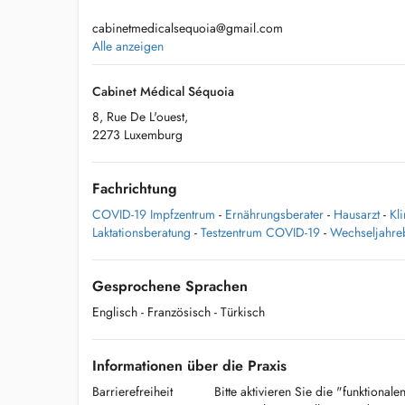
cabinetmedicalsequoia@gmail.com
Alle anzeigen
Cabinet Médical Séquoia
8, Rue De L'ouest,
2273 Luxemburg
Fachrichtung
COVID-19 Impfzentrum
-
Ernährungsberater
-
Hausarzt
-
Kl
Laktationsberatung
-
Testzentrum COVID-19
-
Wechseljahre
Gesprochene Sprachen
Englisch
- Französisch
- Türkisch
Informationen über die Praxis
Barrierefreiheit
Bitte aktivieren Sie die "funktional