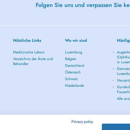
Folgen Sie uns und verpassen Sie k
Nützliche Links
Wo wir sind
Häufig
Medizinische Labors
Luxemburg
Augenhe
(Ophtha
Verzeichnis der Ärzte und
Belgien
in Luxe
Behandler
Deutschland
Dermatol
Österreich
Luxemb
Schweiz
Hausarz
Niederlande
Gynäkolo
Frauenh
Alle an
Privacy policy