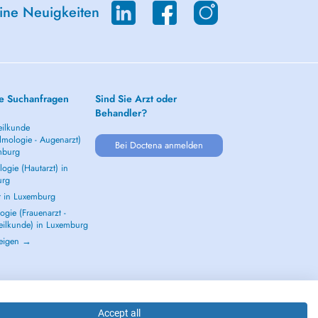
eine Neuigkeiten
e Suchanfragen
Sind Sie Arzt oder
Behandler?
ilkunde
lmologie - Augenarzt)
Bei Doctena anmelden
mburg
ogie (Hautarzt) in
urg
t in Luxemburg
gie (Frauenarzt -
eilkunde) in Luxemburg
zeigen →
Accept all