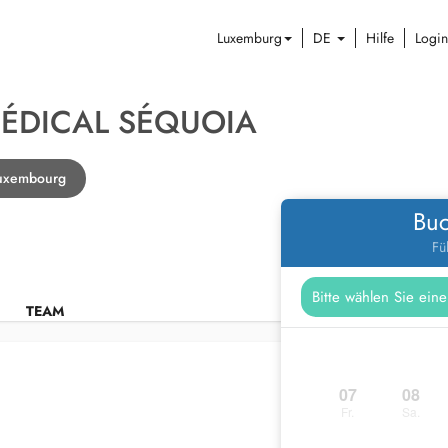
Luxemburg
DE
Hilfe
Login
ÉDICAL SÉQUOIA
Luxembourg
Buc
Fü
TEAM
07
08
Fr.
Sa.