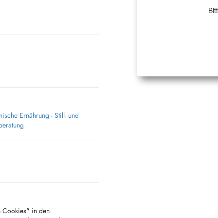
Bit
inische Ernährung
-
Still- und
beratung
en Cookies" in den