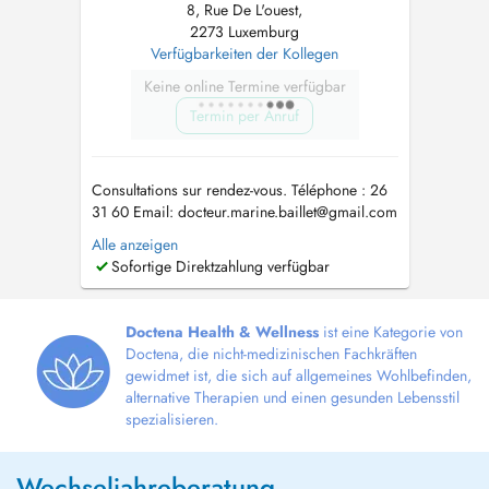
8, Rue De L'ouest,
2273 Luxemburg
Verfügbarkeiten der Kollegen
Keine online Termine verfügbar
Termin per Anruf
Consultations sur rendez-vous. Téléphone : 26
31 60 Email:
docteur.marine.baillet@gmail.com
Je remplace actuellement le Dr GEDIK les
Alle anzeigen
mardis, mercredis et vendredis. Pour toute
Sofortige Direktzahlung verfügbar
consultation sur RDV, un supplément
d'honoraire convenance personnelle de 8,10
euros sera appliqué. Tout rdv non resp...
Doctena Health & Wellness
ist eine Kategorie von
Doctena, die nicht-medizinischen Fachkräften
gewidmet ist, die sich auf allgemeines Wohlbefinden,
alternative Therapien und einen gesunden Lebensstil
spezialisieren.
Wechseljahreberatung