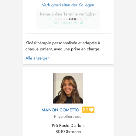
Verfügbarkeiten der Kollegen
Keine online Termine verfügbar
Termin per Anruf
Kinésithérapie personnalisée et adaptée à
chaque patient, avec une prise en charge
complète pour soulager la douleur, améliorer
Alle anzeigen
la mobilité et favoriser la récupération.
Domaines de compétences : -
orthopédie/traumatologie - rhumatologie -
kinésithérapie sportive - rééducation posturale
...
89
MANON COMETTO
Physiotherapeut
196 Route D'arlon,
8010 Strassen