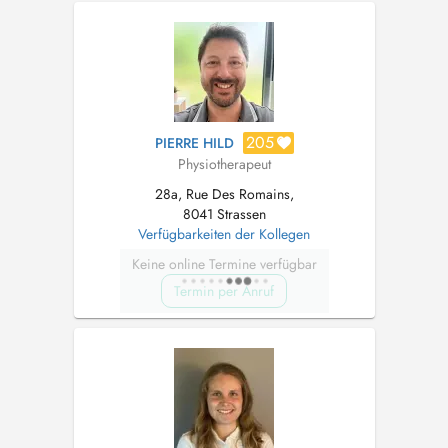
particulièrement sur la kinésithérapie
orthopédique et traumatologique, la thérapie
manuelle ainsi que la kinésithérapi...
205
PIERRE HILD
Physiotherapeut
28a, Rue Des Romains,
8041 Strassen
Verfügbarkeiten der Kollegen
Keine online Termine verfügbar
Termin per Anruf