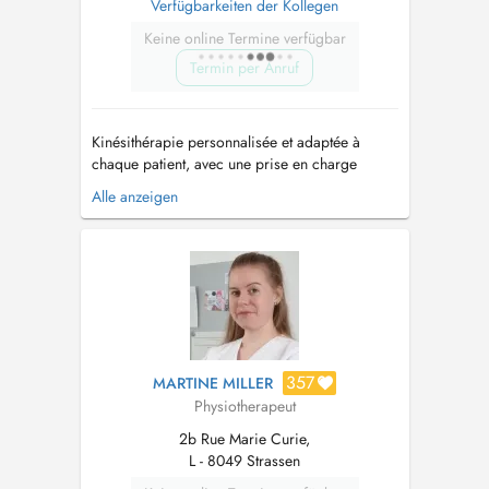
Verfügbarkeiten der Kollegen
Keine online Termine verfügbar
Termin per Anruf
Kinésithérapie personnalisée et adaptée à
chaque patient, avec une prise en charge
complète pour soulager la douleur, améliorer
Alle anzeigen
la mobilité et favoriser la récupération.
Domaines de compétences : -
orthopédie/traumatologie - rhumatologie -
kinésithérapie sportive - rééducation posturale
...
357
MARTINE MILLER
Physiotherapeut
2b Rue Marie Curie,
L - 8049 Strassen