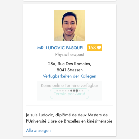
vous aider à retrouver confort, mobilité et
autonomie au quotidien. Chaque séance est
personnalisée en fonction de vos besoins et...
153
MR. LUDOVIC FASQUEL
Physiotherapeut
28a, Rue Des Romains,
8041 Strassen
Verfügbarkeiten der Kollegen
Keine online Termine verfügbar
Termin per Anruf
Je suis Ludovic, diplômé de deux Masters de
l'Université Libre de Bruxelles en kinésithérapie
et réadaptation, ainsi qu'en éducation physique
Alle anzeigen
et sportive. Mon expertise se focalise