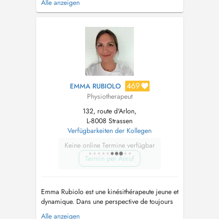
Alle anzeigen
spécialiste dans le traitement de la posture
(Rééducation Posturale Globale), et des
troubles de la colonne vertébrale. Il est aussi
compétent dans la prise en charge de tous ...
469
EMMA RUBIOLO
Physiotherapeut
132, route d'Arlon,
L-8008 Strassen
Verfügbarkeiten der Kollegen
Keine online Termine verfügbar
Termin per Anruf
Emma Rubiolo est une kinésithérapeute jeune et
dynamique. Dans une perspective de toujours
placer le patient au centre des soins, Emma est
Alle anzeigen