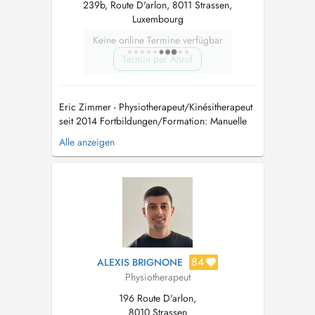
239b, Route D'arlon, 8011 Strassen,
Luxembourg
Keine online Termine verfügbar
Termin per Anruf
Eric Zimmer - Physiotherapeut/Kinésitherapeut
seit 2014 Fortbildungen/Formation: Manuelle
Therapie Taping Flossing Sportphysiotherapie
Alle anzeigen
Ausbildung zum Neuroathletiktrainer Wenn Sie
keine Verfügbarkeit zu den gewünschten Zeiten
finden, kontaktieren Sie mich bitte unter +352
621 498 922 o...
84
ALEXIS BRIGNONE
Physiotherapeut
196 Route D'arlon,
8010 Strassen