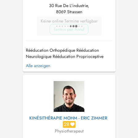
30 Rue De L'industrie,
8069 Strassen
Keine online Termine verfügbar
Termin per Anruf
Rééducation Orthopédique Rééducation
Neurologique Rééducation Proprioceptive
Rééducation périnéale Massages thérapeutique
Alle anzeigen
et classique Drainage Lymphatique Visites à
domicile Réflexologie Plantaire et Palmaire
Rééducation Posturale Globale (RPG) Tél.: 691
602 353...
KINÉSITHÉRAPIE MOHM - ERIC ZIMMER
28
Physiotherapeut