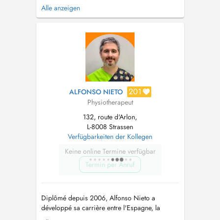
de Liège depuis 2017, et possède également un
Alle anzeigen
diplôme d'Ostéopathe D.O. de l'International
Academy of Osteopathy depuis 2023. Grâce à
ces deux diplômes extrêmement
complémentaires, elle base ses traitements sur
...
201
ALFONSO NIETO
Physiotherapeut
132, route d'Arlon,
L-8008 Strassen
Verfügbarkeiten der Kollegen
Keine online Termine verfügbar
Termin per Anruf
Diplômé depuis 2006, Alfonso Nieto a
développé sa carrière entre l'Espagne, la
France et le Luxembourg. Il est aujourd'hui