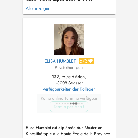
spécialisée en Rééducation Posturale
Alle anzeigen
Globale(RPG), en thérapie manuelle et en
thérapie tissulaire dans le but de pouvoir aider
ses patients avec une prise en charge globale
du corps humain. Son but est de vous
accompagn...
673
ELISA HUMBLET
Physiotherapeut
132, route d'Arlon,
L-8008 Strassen
Verfügbarkeiten der Kollegen
Keine online Termine verfügbar
Termin per Anruf
Elisa Humblet est diplômée dun Master en
Kinésithérapie à la Haute École de la Province