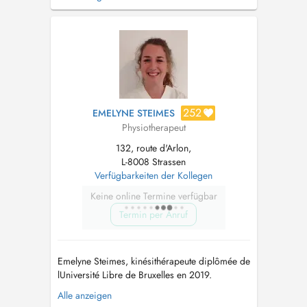
à lécoute de ses patients et propose une
rééducation adaptée à chacun. Elle privilégie la
thérapie manuelle et les exercices
personnalisés, afin dobtenir des ...
252
EMELYNE STEIMES
Physiotherapeut
132, route d'Arlon,
L-8008 Strassen
Verfügbarkeiten der Kollegen
Keine online Termine verfügbar
Termin per Anruf
Emelyne Steimes, kinésithérapeute diplômée de
lUniversité Libre de Bruxelles en 2019.
Passionnée par son métier, elle vous
Alle anzeigen
accompagne avec écoute et bienveillance pour