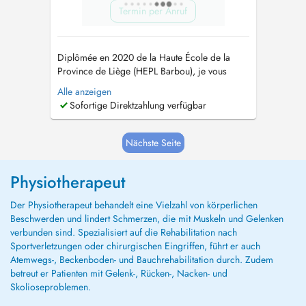
Termin per Anruf
Diplômée en 2020 de la Haute École de la
Province de Liège (HEPL Barbou), je vous
accompagne avec une approche
Alle anzeigen
personnalisée, fondée sur l'écoute et adaptée à
Sofortige Direktzahlung verfügbar
vos besoins. Je pratique la kinésithérapie
générale et me suis spécialisée en
fasciathérapie MDB, une approche manuelle
Nächste Seite
douce qui complèt...
Physiotherapeut
Der Physiotherapeut behandelt eine Vielzahl von körperlichen
Beschwerden und lindert Schmerzen, die mit Muskeln und Gelenken
verbunden sind. Spezialisiert auf die Rehabilitation nach
Sportverletzungen oder chirurgischen Eingriffen, führt er auch
Atemwegs-, Beckenboden- und Bauchrehabilitation durch. Zudem
betreut er Patienten mit Gelenk-, Rücken-, Nacken- und
Skolioseproblemen.