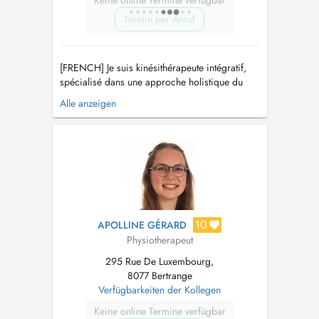
Keine online Termine verfügbar
Termin per Anruf
[FRENCH] Je suis kinésithérapeute intégratif,
spécialisé dans une approche holistique du
bien-être et de la santé. Mon expertise s'étend
Alle anzeigen
au-delà des techniques traditionnelles de
kinésithérapie pour inclure des méthodes
avancées telles que les techniques
ostéopathiques, l'écoute tissulaire et le d...
10
APOLLINE GÉRARD
Physiotherapeut
295 Rue De Luxembourg,
8077 Bertrange
Verfügbarkeiten der Kollegen
Keine online Termine verfügbar