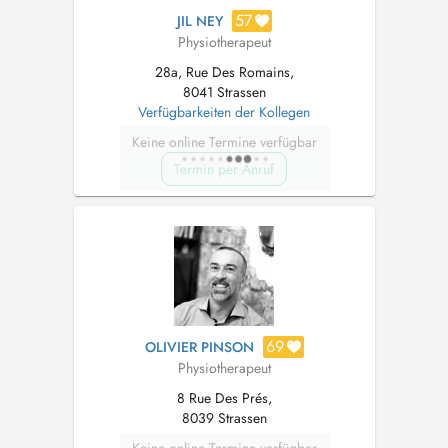
57
JIL NEY
Physiotherapeut
28a, Rue Des Romains,
8041 Strassen
Verfügbarkeiten der Kollegen
Keine online Termine verfügbar
Termin per Anruf
69
OLIVIER PINSON
Physiotherapeut
8 Rue Des Prés,
8039 Strassen