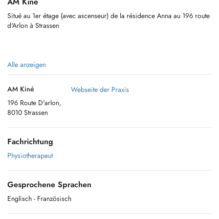
AM Kiné
Situé au 1er étage (avec ascenseur) de la résidence Anna au 196 route
d'Arlon à Strassen
Nombreuses places de parking à disposition
Alle anzeigen
AM Kiné
Webseite der Praxis
196 Route D'arlon,
Arrêt de bus "Kesseler" (lignes 8,11,16, 802, 811, 812, 822)
8010 Strassen
Fachrichtung
Traitement de pathologies dans divers domaines :
Physiotherapeut
- orthopédie/traumatologie
- rhumatologie
Gesprochene Sprachen
Englisch
- Französisch
- kinésithérapie sportive