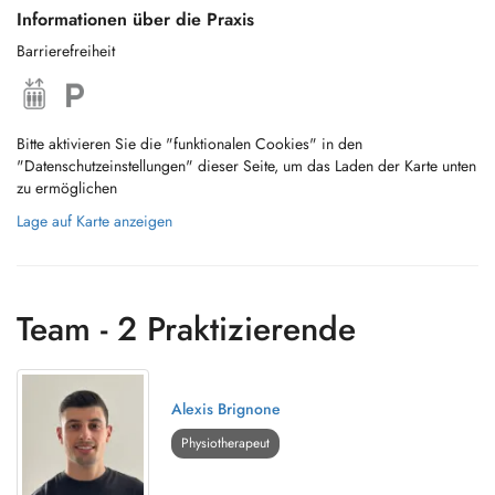
- rééducation posturale
Informationen über die Praxis
- neurologie
Barrierefreiheit
- pédiatrie
- uro-gynécologie
Bitte aktivieren Sie die "funktionalen Cookies" in den
"Datenschutzeinstellungen" dieser Seite, um das Laden der Karte unten
- rééducation post-partum
zu ermöglichen
Lage auf Karte anzeigen
- rééducation post-opératoire
- kinésithérapie respiratoire
- cupping therapy (ventouses)
Team - 2 Praktizierende
Alexis Brignone
Physiotherapeut