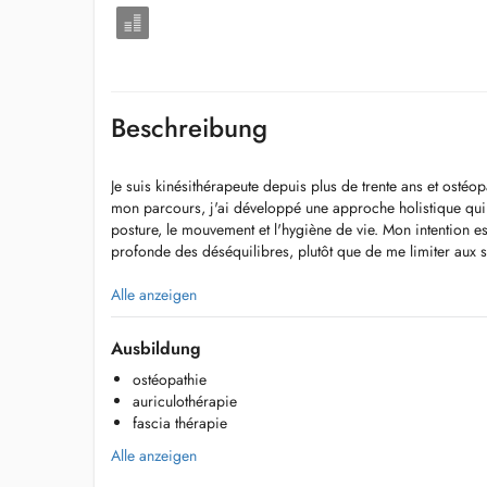
Beschreibung
Je suis kinésithérapeute depuis plus de trente ans et ostéo
mon parcours, j'ai développé une approche holistique qui r
posture, le mouvement et l'hygiène de vie. Mon intention e
profonde des déséquilibres, plutôt que de me limiter aux
Dans mes séances, je m'appuie sur mon expérience en kiné
Alle anzeigen
auriculothérapie et sur les connaissances acquises lors d
Heilpraktiker. Je m'inspire également du yoga, qui m'aide
Ausbildung
doux, plus conscients et adaptés au rythme de chacun. J'ac
ostéopathie
posture, à la respiration et à la mobilité globale du corps.
auriculothérapie
fascia thérapie
J'accompagne mes patients à devenir acteurs de leur santé.
mieux comprendre leur corps, reconnaître leurs tensions, a
Alle anzeigen
un équilibre durable. Chaque personne est unique, et c'est 