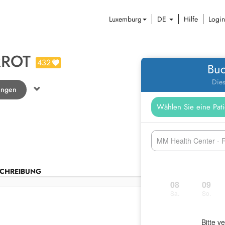
Luxemburg
DE
Hilfe
Login
RROT
432
Buc
Dies
lingen
MM Health Center - R
CHREIBUNG
08
09
Sa.
So.
Bitte v