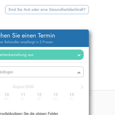
Sind Sie Arzt oder eine Gesundheitsfachkraft?
hen Sie einen Termin
er Behandler empfängt in 2 Praxen
ollingen
>
August 2026
10
11
12
13
14
Mo.
Di.
Mi.
Do.
Fr.
ervollständigen Sie die obigen Felder