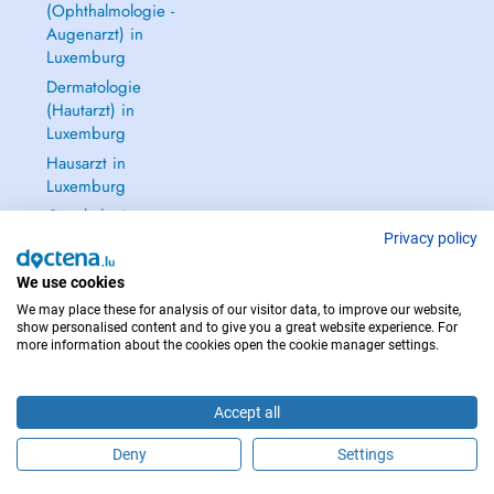
(Ophthalmologie -
Augenarzt) in
Luxemburg
Dermatologie
(Hautarzt) in
Luxemburg
Hausarzt in
Luxemburg
Gynäkologie
(Frauenarzt -
Privacy policy
Frauenheilkunde)
We use cookies
in Luxemburg
We may place these for analysis of our visitor data, to improve our website,
Alle anzeigen →
show personalised content and to give you a great website experience. For
more information about the cookies open the cookie manager settings.
Accept all
IM NOTFALL WENDEN SIE SICH AN : 112
Deny
Settings
Copyright © 2026 - DOCTENA S.A. 42, Rue de la Vallée, L-2661 Luxembourg