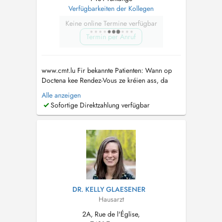
Verfügbarkeiten der Kollegen
Keine online Termine verfügbar
Termin per Anruf
www.cmt.lu Fir bekannte Patienten: Wann op
Doctena kee Rendez-Vous ze kréien ass, da
rufft eis gären un. Pour patients connus: Si
Alle anzeigen
vous ne trouvez pas de rendez-vous sur
Sofortige Direktzahlung verfügbar
Doctena, n'hésitez pas de nous appeler....
DR. KELLY GLAESENER
Hausarzt
2A, Rue de l'Église,