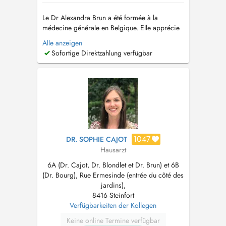
Le Dr Alexandra Brun a été formée à la
médecine générale en Belgique. Elle apprécie
la richesse et la diversité de la médecine de
Alle anzeigen
premier recours. Elle accorde une attention
Sofortige Direktzahlung verfügbar
particulière au suivi personnalisé de chacun,
du nourrisson à la personne âgée. Ses
domaines dintérêt incluent notamment la pé...
1047
DR. SOPHIE CAJOT
Hausarzt
6A (Dr. Cajot, Dr. Blondlet et Dr. Brun) et 6B
(Dr. Bourg), Rue Ermesinde (entrée du côté des
jardins),
8416 Steinfort
Verfügbarkeiten der Kollegen
Keine online Termine verfügbar