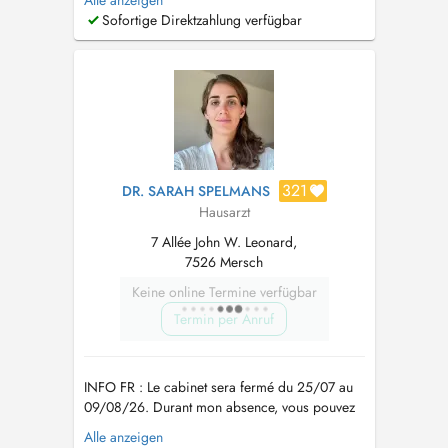
Alle anzeigen
naissance jusqu'à l'âge adulte, y compris les
Sofortige Direktzahlung verfügbar
vaccins. Ainsi que de la santé de la femme (
mis à part le suivi de grossesses). Je réalise
également des échographies abdomin...
321
DR. SARAH SPELMANS
Hausarzt
7 Allée John W. Leonard,
7526 Mersch
Keine online Termine verfügbar
Termin per Anruf
INFO FR : Le cabinet sera fermé du 25/07 au
09/08/26. Durant mon absence, vous pouvez
faire appel : --> la semaine du 27 juillet : au Dr
Alle anzeigen
Tsakou Julie, également disponible via Doctena.