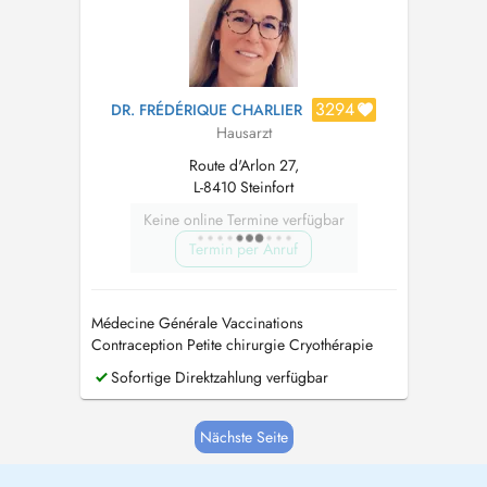
3294
DR. FRÉDÉRIQUE CHARLIER
Hausarzt
Route d'Arlon 27,
L-8410 Steinfort
Keine online Termine verfügbar
Termin per Anruf
Médecine Générale Vaccinations
Contraception Petite chirurgie Cryothérapie
Permis de conduire Assurances ECG
Sofortige Direktzahlung verfügbar
Nächste Seite