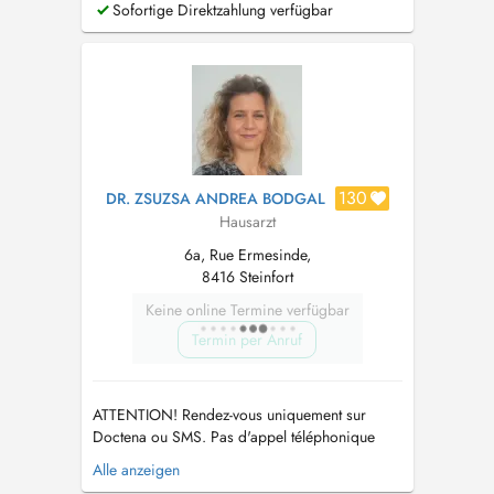
Sofortige Direktzahlung verfügbar
--> la semaine du 3 aout : à la maison médicale
du Nord via le 112 en soirée et le weekend. EN
: The office ...
130
DR. ZSUZSA ANDREA BODGAL
Hausarzt
6a, Rue Ermesinde,
8416 Steinfort
Keine online Termine verfügbar
Termin per Anruf
ATTENTION! Rendez-vous uniquement sur
Doctena ou SMS. Pas d'appel téléphonique
s.v.p. PARKING: Vous pouvez vous garer sur le
Alle anzeigen
parking autour des bâtiments gratuitement et