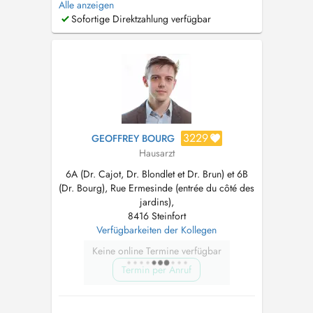
Alle anzeigen
prise en charge des pathologies aiguës ou
Sofortige Direktzahlung verfügbar
chroniques. ° Traumatologie du sport °
Mésothérapie de l'appareil locomoteur °
Infiltrations articulaires (acide hyal...
3229
GEOFFREY BOURG
Hausarzt
6A (Dr. Cajot, Dr. Blondlet et Dr. Brun) et 6B
(Dr. Bourg), Rue Ermesinde (entrée du côté des
jardins),
8416 Steinfort
Verfügbarkeiten der Kollegen
Keine online Termine verfügbar
Termin per Anruf