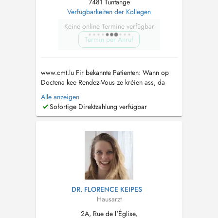
7481 Tuntange
Verfügbarkeiten der Kollegen
Keine online Termine verfügbar
Termin per Anruf
www.cmt.lu Fir bekannte Patienten: Wann op
Doctena kee Rendez-Vous ze kréien ass, da
rufft eis gären un. Pour patients connus: Si
Alle anzeigen
vous ne trouvez pas de rendez-vous sur
Sofortige Direktzahlung verfügbar
Doctena, n'hésitez pas de nous appeler....
DR. FLORENCE KEIPES
Hausarzt
2A, Rue de l'Église,