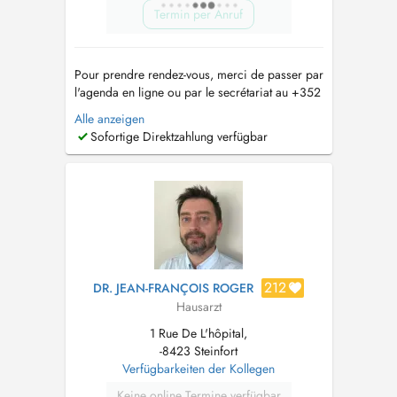
Termin per Anruf
Pour prendre rendez-vous, merci de passer par
l'agenda en ligne ou par le secrétariat au +352
26 59 89 21. Le secrétariat est joignable de 8h
Alle anzeigen
à 12h du lundi au vendredi. Pour les
Sofortige Direktzahlung verfügbar
renouvellements d'ordonnance ou demande de
résultats d'examen, merci de passer par l'e-mail
suivant : sec.medical....
212
DR. JEAN-FRANÇOIS ROGER
Hausarzt
1 Rue De L'hôpital,
-8423 Steinfort
Verfügbarkeiten der Kollegen
Keine online Termine verfügbar