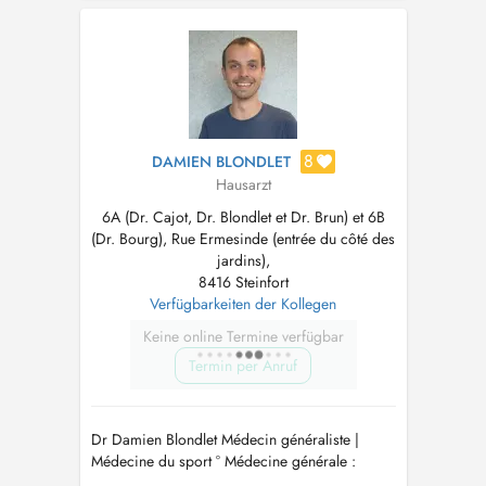
devant la boulangerie Fischer, et continuer à
pied sur la zone piétonne entre les nouveaux
bâtiments durant 50 m. La p...
8
DAMIEN BLONDLET
Hausarzt
6A (Dr. Cajot, Dr. Blondlet et Dr. Brun) et 6B
(Dr. Bourg), Rue Ermesinde (entrée du côté des
jardins),
8416 Steinfort
Verfügbarkeiten der Kollegen
Keine online Termine verfügbar
Termin per Anruf
Dr Damien Blondlet Médecin généraliste |
Médecine du sport ° Médecine générale :
Consultations de suivi, médecine préventive et