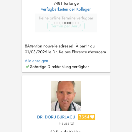
7481 Tuntange
Verfügbarkeiten der Kollegen
Keine online Termine verfügbar
Termin per Anruf
!!Attention nouvelle adresse!! À partir du
01/03/2026 le Dr. Keipes Florence n'exercera
plus au Cabinet Médical Steinsel, mais au
Alle anzeigen
Centre Médical Tënten 2A, rue de l'Eglise L
Sofortige Direktzahlung verfügbar
7481 Tuntange Tel : 26 39 63 Fax : 26 39 63
63 www.cmt.lu mail :
info@cmt.lu
Le Dr Keipes
remplace également le...
3354
DR. DORU BURLACU
Hausarzt